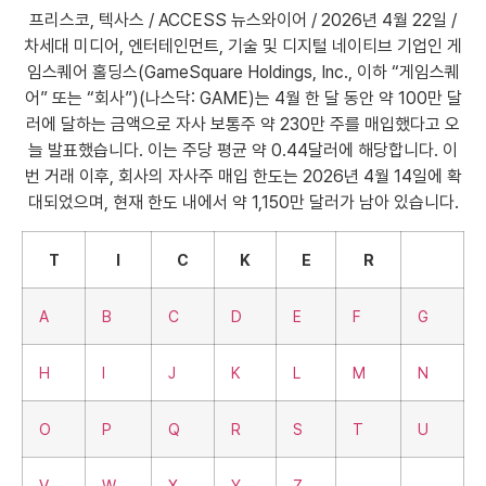
프리스코, 텍사스 / ACCESS 뉴스와이어 / 2026년 4월 22일 /
차세대 미디어, 엔터테인먼트, 기술 및 디지털 네이티브 기업인 게
임스퀘어 홀딩스(GameSquare Holdings, Inc., 이하 “게임스퀘
어” 또는 “회사”)(나스닥: GAME)는 4월 한 달 동안 약 100만 달
러에 달하는 금액으로 자사 보통주 약 230만 주를 매입했다고 오
늘 발표했습니다. 이는 주당 평균 약 0.44달러에 해당합니다. 이
번 거래 이후, 회사의 자사주 매입 한도는 2026년 4월 14일에 확
대되었으며, 현재 한도 내에서 약 1,150만 달러가 남아 있습니다.
T
I
C
K
E
R
A
B
C
D
E
F
G
H
I
J
K
L
M
N
O
P
Q
R
S
T
U
V
W
X
Y
Z