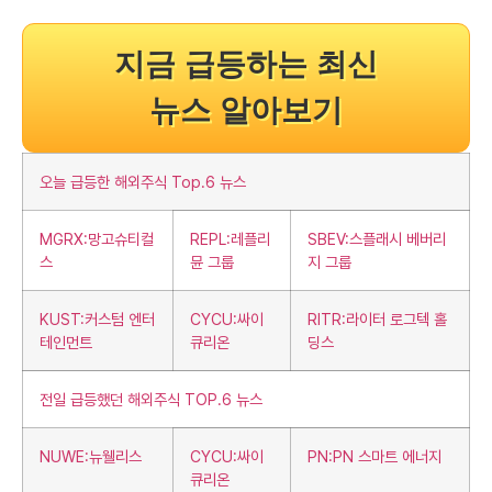
지금 급등하는 최신
뉴스 알아보기
오늘 급등한 해외주식 Top.6 뉴스
MGRX:망고슈티컬
REPL:레플리
SBEV:스플래시 베버리
스
뮨 그룹
지 그룹
KUST:커스텀 엔터
CYCU:싸이
RITR:라이터 로그텍 홀
테인먼트
큐리온
딩스
전일 급등했던 해외주식 TOP.6 뉴스
NUWE:뉴웰리스
CYCU:싸이
PN:PN 스마트 에너지
큐리온