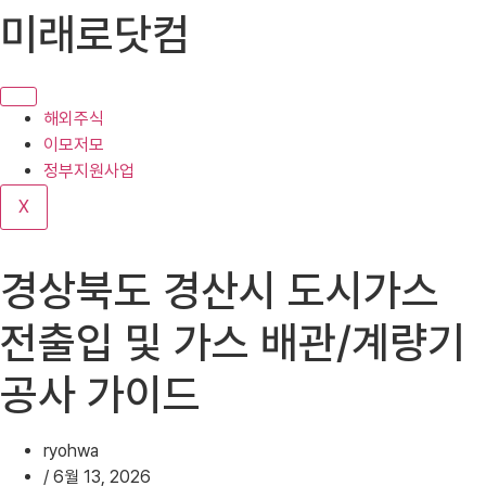
콘
미래로닷컴
텐
츠
로
건
해외주식
너
이모저모
뛰
정부지원사업
기
X
경상북도 경산시 도시가스
전출입 및 가스 배관/계량기
공사 가이드
ryohwa
/
6월 13, 2026