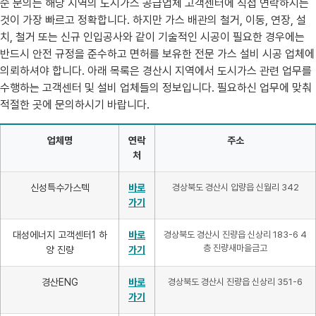
순 문의는 해당 지역의 도시가스 공급업체 고객센터에 직접 연락하시는
것이 가장 빠르고 정확합니다. 하지만 가스 배관의 철거, 이동, 연장, 설
치, 철거 또는 신규 인입공사와 같이 기술적인 시공이 필요한 경우에는
반드시 안전 규정을 준수하고 면허를 보유한 전문 가스 설비 시공 업체에
의뢰하셔야 합니다. 아래 목록은 경산시 지역에서 도시가스 관련 업무를
수행하는 고객센터 및 설비 업체들의 정보입니다. 필요하신 업무에 맞춰
적절한 곳에 문의하시기 바랍니다.
업체명
연락
주소
처
신성특수가스텍
바로
경상북도 경산시 압량읍 신월리 342
가기
대성에너지 고객센터1 하
바로
경상북도 경산시 진량읍 신상리 183-6 4
층 진량새마을금고
양 진량
가기
경산ENG
바로
경상북도 경산시 진량읍 신상리 351-6
가기