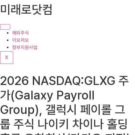
콘
미래로닷컴
텐
츠
로
건
해외주식
너
이모저모
뛰
정부지원사업
기
X
2026 NASDAQ:GLXG 주
가(Galaxy Payroll
Group), 갤럭시 페이롤 그
룹 주식 나이키 차이나 홀딩