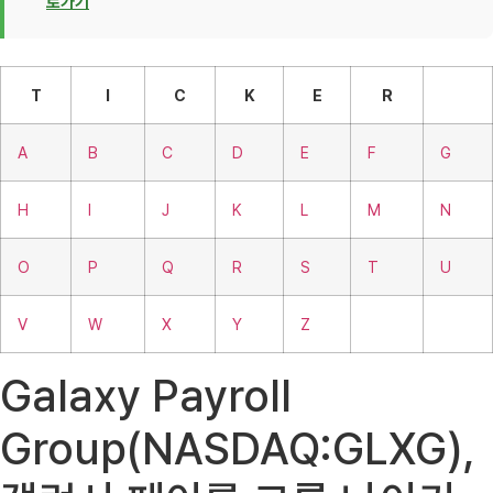
로가기
T
I
C
K
E
R
A
B
C
D
E
F
G
H
I
J
K
L
M
N
O
P
Q
R
S
T
U
V
W
X
Y
Z
Galaxy Payroll
Group(NASDAQ:GLXG),