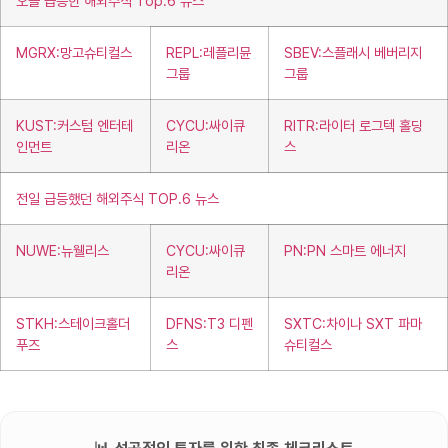
오늘 급등한 해외주식 Top.6 뉴스
MGRX:망고슈티컬스
REPL:레플리뮨
SBEV:스플래시 베버리지
그룹
그룹
KUST:커스텀 엔터테
CYCU:싸이큐
RITR:라이터 로그텍 홀딩
인먼트
리온
스
전일 급등했던 해외주식 TOP.6 뉴스
NUWE:뉴웰리스
CYCU:싸이큐
PN:PN 스마트 에너지
리온
STKH:스테이크홀더
DFNS:T3 디펜
SXTC:차이나 SXT 파마
푸즈
스
슈티컬스