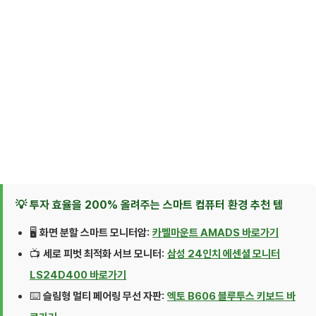
💡 투자 효율을 200% 올려주는 스마트 컴퓨터 환경 추천 템
🖥️
화면 분할 스마트 모니터암:
카멜마운트 AMADS 바로가기
📺
세로 피벗 최적화 서브 모니터:
삼성 24인치 에센셜 모니터
LS24D400 바로가기
⌨️
슬림형 멀티 페어링 무선 자판:
엑토 B606 블루투스 키보드 바