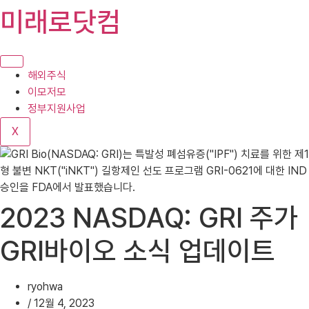
콘
미래로닷컴
텐
츠
로
건
해외주식
너
이모저모
뛰
정부지원사업
기
X
2023 NASDAQ: GRI 주가
GRI바이오 소식 업데이트
ryohwa
/
12월 4, 2023