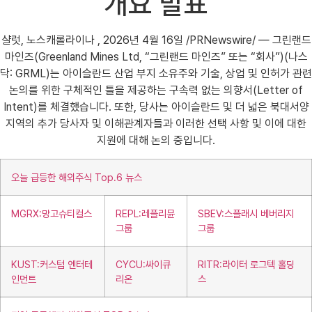
개요 발표
샬럿, 노스캐롤라이나 , 2026년 4월 16일 /PRNewswire/ — 그린랜드
마인즈(Greenland Mines Ltd, “그린랜드 마인즈” 또는 “회사”)(나스
닥: GRML)는 아이슬란드 산업 부지 소유주와 기술, 상업 및 인허가 관련
논의를 위한 구체적인 틀을 제공하는 구속력 없는 의향서(Letter of
Intent)를 체결했습니다. 또한, 당사는 아이슬란드 및 더 넓은 북대서양
지역의 추가 당사자 및 이해관계자들과 이러한 선택 사항 및 이에 대한
지원에 대해 논의 중입니다.
오늘 급등한 해외주식 Top.6 뉴스
MGRX:망고슈티컬스
REPL:레플리뮨
SBEV:스플래시 베버리지
그룹
그룹
KUST:커스텀 엔터테
CYCU:싸이큐
RITR:라이터 로그텍 홀딩
인먼트
리온
스