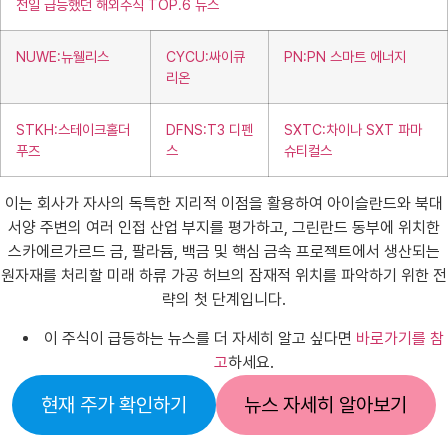
전일 급등했던 해외주식 TOP.6 뉴스
NUWE:뉴웰리스
CYCU:싸이큐
PN:PN 스마트 에너지
리온
STKH:스테이크홀더
DFNS:T3 디펜
SXTC:차이나 SXT 파마
푸즈
스
슈티컬스
이는 회사가 자사의 독특한 지리적 이점을 활용하여 아이슬란드와 북대
서양 주변의 여러 인접 산업 부지를 평가하고, 그린란드 동부에 위치한
스카에르가르드 금, 팔라듐, 백금 및 핵심 금속 프로젝트에서 생산되는
원자재를 처리할 미래 하류 가공 허브의 잠재적 위치를 파악하기 위한 전
략의 첫 단계입니다.
이 주식이 급등하는 뉴스를 더 자세히 알고 싶다면
바로가기를 참
고
하세요.
현재 주가 확인하기
뉴스 자세히 알아보기