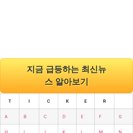
지금 급등하는 최신뉴
스 알아보기
T
I
C
K
E
R
A
B
C
D
E
F
G
H
I
J
K
L
M
N