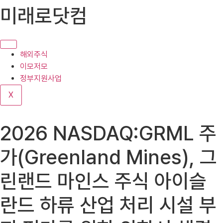
콘
미래로닷컴
텐
츠
로
건
해외주식
너
이모저모
뛰
정부지원사업
기
X
2026 NASDAQ:GRML 주
가(Greenland Mines), 그
린랜드 마인스 주식 아이슬
란드 하류 산업 처리 시설 부