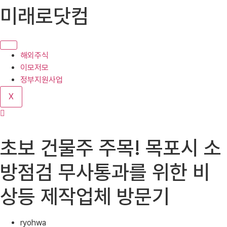
콘
미래로닷컴
텐
츠
로
건
해외주식
너
이모저모
뛰
정부지원사업
기
X
초보 건물주 주목! 목포시 소
방점검 무사통과를 위한 비
상등 제작업체 방문기
ryohwa