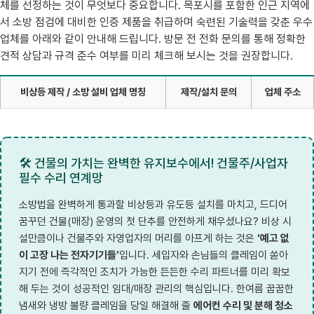
체를 선정하는 것이 무엇보다 중요합니다. 목포시를 포함한 인근 지역에
서 소방 점검에 대비한 인증 제품을 취급하며 숙련된 기술력을 갖춘 우수
업체를 아래와 같이 안내해 드립니다. 방문 전 전화 문의를 통해 정확한
견적 상담과 규격 준수 여부를 미리 체크해 보시는 것을 권장합니다.
비상등 제작 / 소방 설비 업체 명칭
제작/설치 문의
업체 주소
🛠️ 건물의 가치는 완벽한 유지보수에서! 건물주/사업자
필수 수리 연계망
소방법을 완벽하게 통과할 비상등과 유도등 설치를 마치고, 드디어
꿈꾸던 건물(매장) 운영의 첫 단추를 안전하게 채우셨나요? 비상 시
설만큼이나 건물주와 자영업자의 머리를 아프게 하는 것은
‘예고 없
이 고장 나는 전자기기들’
입니다. 세입자와 손님들의 클레임이 쏟아
지기 전에 즉각적인 조치가 가능한 든든한 수리 파트너를 미리 확보
해 두는 것이 성공적인 임대/매장 관리의 핵심입니다. 한여름 꿉꿉한
냄새와 냉방 불량 클레임을 당일 해결해 줄
에어컨 수리 및 분해 청소