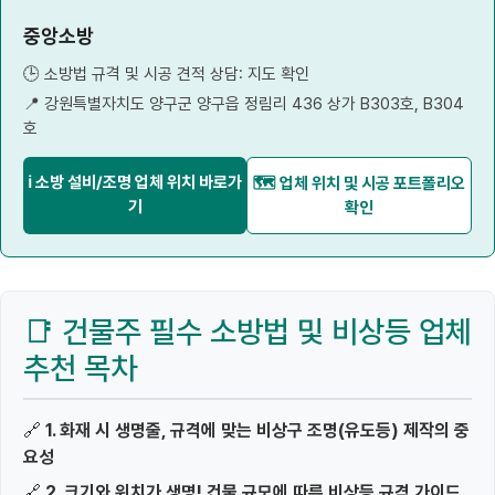
중앙소방
🕒 소방법 규격 및 시공 견적 상담: 지도 확인
📍 강원특별자치도 양구군 양구읍 정림리 436 상가 B303호, B304
호
ℹ 소방 설비/조명 업체 위치 바로가
🗺️ 업체 위치 및 시공 포트폴리오
기
확인
📑 건물주 필수 소방법 및 비상등 업체
추천 목차
🔗
1. 화재 시 생명줄, 규격에 맞는 비상구 조명(유도등) 제작의 중
요성
🔗
2. 크기와 위치가 생명! 건물 규모에 따른 비상등 규격 가이드