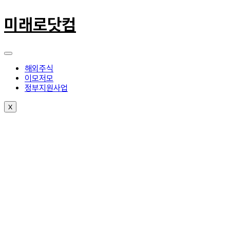
콘
텐
미래로닷컴
츠
로
건
너
뛰
해외주식
기
이모저모
정부지원사업
X