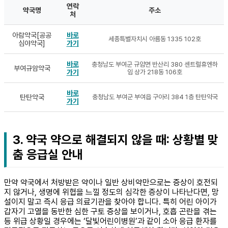
연락
약국명
주소
처
아람약국[공공
바로
세종특별자치시 아름동 1335 102호
심야약국]
가기
바로
충청남도 부여군 규암면 반산리 380 센트럴휴엔하
부여규암약국
가기
임 상가 218동 106호
바로
탄탄약국
충청남도 부여군 부여읍 구아리 384 1층 탄탄약국
가기
3. 약국 약으로 해결되지 않을 때: 상황별 맞
춤 응급실 안내
만약 약국에서 처방받은 약이나 일반 상비약만으로는 증상이 호전되
지 않거나, 생명에 위협을 느낄 정도의 심각한 증상이 나타난다면, 망
설이지 말고 즉시 응급 의료기관을 찾아야 합니다. 특히 어린 아이가
갑자기 고열을 동반한 심한 구토 증상을 보이거나, 호흡 곤란을 겪는
등 위급 상황일 경우에는 ‘달빛어린이병원’과 같이 소아 응급 환자를