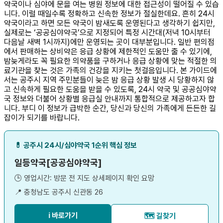
약국이나 심야에 문을 여는 병원 정보에 대한 접근성이 떨어질 수 있습
니다. 이럴 때일수록 정확하고 신속한 정보가 절실한데요. 흔히 24시
약국이라고 하면 모든 약국이 밤새도록 운영된다고 생각하기 쉽지만,
실제로는 ‘공공심야약국’으로 지정되어 특정 시간대(저녁 10시부터
다음날 새벽 1시까지)에만 운영되는 곳이 대부분입니다. 일반 편의점
에서 판매하는 상비약은 응급 상황에 제한적인 도움만 줄 수 있기에,
밤늦게라도 꼭 필요한 의약품을 구하거나 응급 상황에 맞는 적절한 의
료기관을 찾는 것은 가족의 건강을 지키는 첫걸음입니다. 본 가이드에
서는 공주시 지역 주민분들이 늦은 밤 응급 상황 발생 시 당황하지 않
고 신속하게 필요한 도움을 받을 수 있도록, 24시 약국 및 공공심야약
국 정보와 더불어 상황별 응급실 안내까지 통합적으로 제공하고자 합
니다. 부디 이 정보가 급박한 순간, 당신과 당신의 가족에게 든든한 길
잡이가 되기를 바랍니다.
💊 공주시 24시/심야약국 1순위 핵심 정보
일등약국[공공심야약국]
🕒 영업시간: 방문 전 지도 상세페이지 확인 요망
📍 충청남도 공주시 신관동 26
ℹ️ 바로가기
🗺️ 길찾기