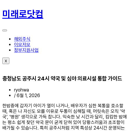
콘
텐
미래로닷컴
츠
로
건
너
뛰
해외주식
기
이모저모
정부지원사업
X
충청남도 공주시 24시 약국 및 심야 의료시설 통합 가이드
ryohwa
/
6월 1, 2026
한밤중에 갑자기 아이가 열이 나거나, 배우자가 심한 복통을 호소할
때, 혹은 나 자신도 모를 이유로 두통이 심해질 때, 머릿속은 오직 ‘약
국’, ‘병원’ 생각으로 가득 찹니다. 익숙한 낮 시간과 달리, 캄캄한 밤에
는 평소 쉽게 찾던 약국 문이 굳게 닫혀 있어 당황스러움과 초조함이
배가될 수 있습니다. 특히 공주시처럼 지역 특성상 24시간 운영되는