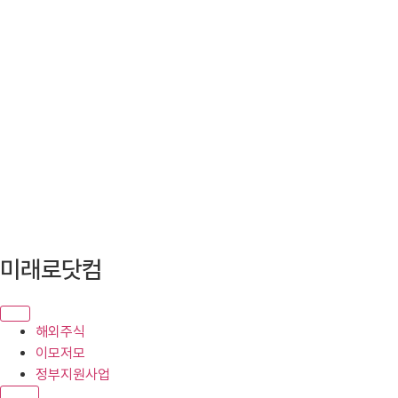
콘
미래로닷컴
텐
츠
로
해외주식
건
이모저모
너
정부지원사업
뛰