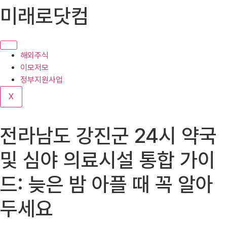
콘
미래로닷컴
텐
츠
로
건
해외주식
너
이모저모
뛰
정부지원사업
기
X
전라남도 강진군 24시 약국
및 심야 의료시설 통합 가이
드: 늦은 밤 아플 때 꼭 알아
두세요