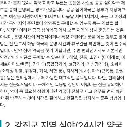
우리가 흔히 ’24시 약국’이라고 부르는 곳들은 사실상 공공 심야약국 제
도를 통해 운영되는 경우가 많습니다. 공공 심야약국은 정부가 지정하고
일부 예산을 지원하여 밤 10시부터 다음날 새벽 1시까지, 또는 그 이상의
시간 동안 지역 주민들이 의약품을 구매할 수 있도록 돕는 역할을 합니
다. 하지만 이러한 공공 심야약국 역시 모든 지역에 상시 운영되는 것은
아니며, 운영 시간이 제한적이거나 특정 요일에만 문을 여는 경우도 많아
방문 전 반드시 해당 약국의 운영 시간과 휴무일을 확인하는 것이 필수적
입니다. 만약 심야 약국을 찾기 어렵다면, 주변 편의점에서도 기본적인
안전상비의약품을 구매할 수 있습니다. 해열, 진통, 소염제(타이레놀, 아
세트아미노펜 등), 감기약(종합감기약, 코감기약, 기침감기약), 소화제
(소화성 위염, 위경제, 과식, 체함 등), 지사제(설사), 파스(근육통, 관절
통) 등은 편의점에서 구매 가능한 대표적인 품목입니다. 다만, 편의점에
서는 전문의약품이나 구체적인 복용법 상담이 어렵다는 점을 유의해야
하며, 약이 꼭 필요한 상황이라면 약국에 전화로 재고 유무를 먼저 확인
한 뒤 방문하는 것이 시간을 절약하고 헛걸음을 방지하는 좋은 방법입니
다.
2. 강진군 지역 심야/24시간 약국