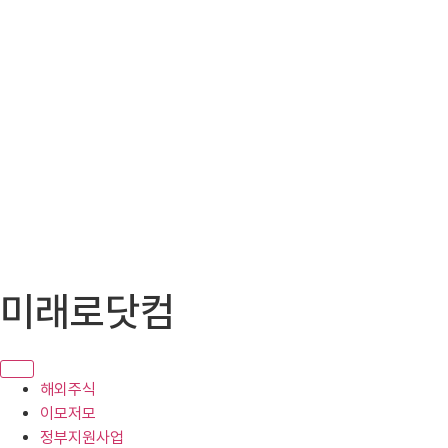
콘
미래로닷컴
텐
츠
로
건
해외주식
너
이모저모
뛰
정부지원사업