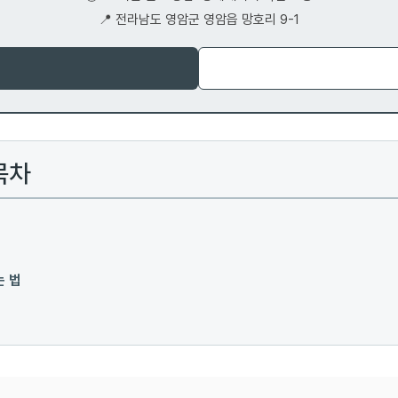
📍 전라남도 영암군 영암읍 망호리 9-1
목차
는 법