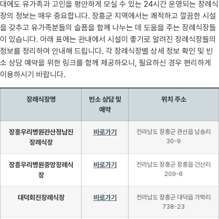
대에도 유가족과 고인을 평안하게 모실 수 있는 24시간 운영되는 장례식
장의 정보는 매우 중요합니다. 장흥군 지역에서는 쾌적하고 깔끔한 시설
을 갖추고 유가족분들의 슬픔을 함께 나누는 데 도움을 주는 장례식장들
이 있습니다. 아래 표에는 관내에서 시설이 좋기로 알려진 장례식장들의
정보를 정리하여 안내해 드립니다. 각 장례식장별 상세 정보 확인 및 빈
소 상담 예약을 위한 링크를 함께 제공하오니, 필요하신 경우 편리하게
이용하시기 바랍니다.
장례식장명
빈소 상담 및
위치 주소
예약
장흥우리병원관산정남진
바로가기
전라남도 장흥군 관산읍 남송리
30-9
장례식장
장흥우리병원중앙장례식
바로가기
전라남도 장흥군 장흥읍 건산리
209-6
장
대덕회진장례식장
바로가기
전라남도 장흥군 대덕읍 가학리
738-23