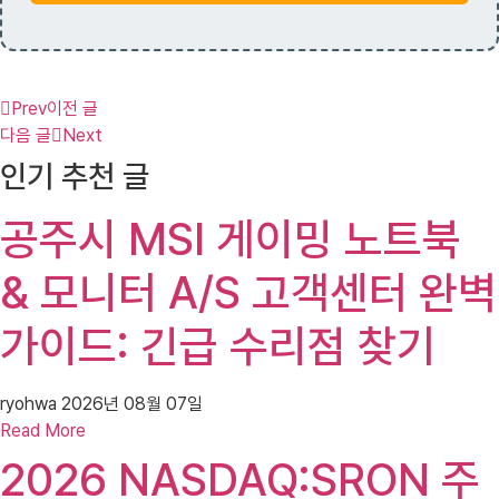
Prev
이전 글
다음 글
Next
인기 추천 글
공주시 MSI 게이밍 노트북
& 모니터 A/S 고객센터 완벽
가이드: 긴급 수리점 찾기
ryohwa
2026년 08월 07일
Read More
2026 NASDAQ:SRON 주