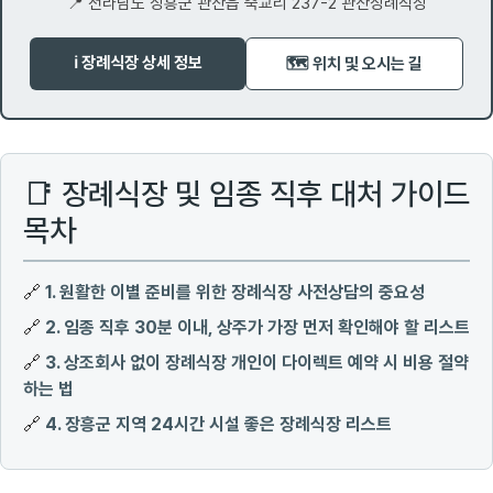
📍 전라남도 장흥군 관산읍 죽교리 237-2 관산장례식장
ℹ️ 장례식장 상세 정보
🗺️ 위치 및 오시는 길
📑 장례식장 및 임종 직후 대처 가이드
목차
🔗
1. 원활한 이별 준비를 위한 장례식장 사전상담의 중요성
🔗
2. 임종 직후 30분 이내, 상주가 가장 먼저 확인해야 할 리스트
🔗
3. 상조회사 없이 장례식장 개인이 다이렉트 예약 시 비용 절약
하는 법
🔗
4. 장흥군 지역 24시간 시설 좋은 장례식장 리스트