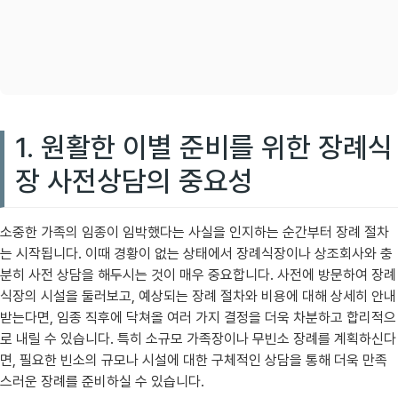
1. 원활한 이별 준비를 위한 장례식
장 사전상담의 중요성
소중한 가족의 임종이 임박했다는 사실을 인지하는 순간부터 장례 절차
는 시작됩니다. 이때 경황이 없는 상태에서 장례식장이나 상조회사와 충
분히 사전 상담을 해두시는 것이 매우 중요합니다. 사전에 방문하여 장례
식장의 시설을 둘러보고, 예상되는 장례 절차와 비용에 대해 상세히 안내
받는다면, 임종 직후에 닥쳐올 여러 가지 결정을 더욱 차분하고 합리적으
로 내릴 수 있습니다. 특히 소규모 가족장이나 무빈소 장례를 계획하신다
면, 필요한 빈소의 규모나 시설에 대한 구체적인 상담을 통해 더욱 만족
스러운 장례를 준비하실 수 있습니다.