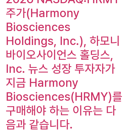
주가(Harmony
Biosciences
Holdings, Inc.), 하모니
바이오사이언스 홀딩스,
Inc. 뉴스 성장 투자자가
지금 Harmony
Biosciences(HRMY)를
구매해야 하는 이유는 다
음과 같습니다.