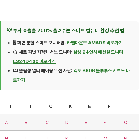
💡 투자 효율을 200% 올려주는 스마트 컴퓨터 환경 추천 템
🖥️
화면 분할 스마트 모니터암:
카멜마운트 AMADS 바로가기
📺
세로 피벗 최적화 서브 모니터:
삼성 24인치 에센셜 모니터
LS24D400 바로가기
⌨️
슬림형 멀티 페어링 무선 자판:
엑토 B606 블루투스 키보드 바
로가기
T
I
C
K
E
R
A
B
C
D
E
F
G
H
I
J
K
L
M
N