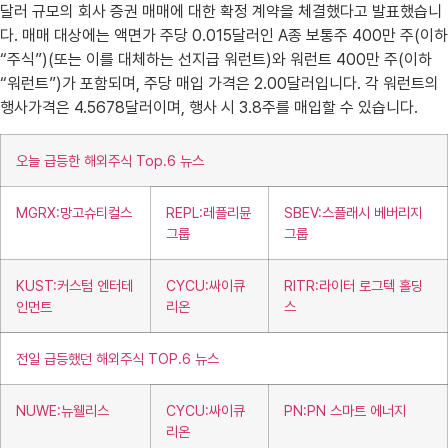
달러 규모의 회사 증권 매매에 대한 확정 계약을 체결했다고 발표했습니
다. 매매 대상에는 액면가 주당 0.015달러인 A종 보통주 400만 주(이하
“주식”)(또는 이를 대체하는 선지급 워런트)와 워런트 400만 주(이하
“워런트”)가 포함되며, 주당 매입 가격은 2.00달러입니다. 각 워런트의
행사가격은 4.5678달러이며, 행사 시 3.8주를 매입할 수 있습니다.
오늘 급등한 해외주식 Top.6 뉴스
MGRX:망고슈티컬스
REPL:레플리뮨
SBEV:스플래시 베버리지
그룹
그룹
KUST:커스텀 엔터테
CYCU:싸이큐
RITR:라이터 로그텍 홀딩
인먼트
리온
스
전일 급등했던 해외주식 TOP.6 뉴스
NUWE:뉴웰리스
CYCU:싸이큐
PN:PN 스마트 에너지
리온