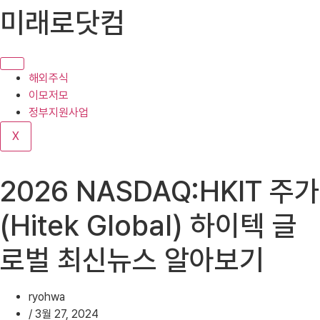
콘
미래로닷컴
텐
츠
로
건
해외주식
너
이모저모
뛰
정부지원사업
기
X
2026 NASDAQ:HKIT 주가
(Hitek Global) 하이텍 글
로벌 최신뉴스 알아보기
ryohwa
/
3월 27, 2024