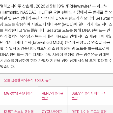
캘리포니아주 산호세 , 2026년 5월 19일 /PRNewswire/ — 하모닉
(Harmonic, NASDAQ: HLIT)은 오늘 핀란드 시장에서 두 번째로 큰 모
바일 및 유선 광대역 통신 사업자인 DNA 핀란드가 하모닉의 SeaStar™
광 노드를 활용하여 저밀도 다세대 주택(MDU)에 멀티 기가비트 서비스
를 확장한다고 발표했습니다. SeaStar 노드를 통해 DNA 핀란드는 인
허가 절차의 복잡성과 높은 재배선 비용으로 인해 서비스 제공이 어려웠
던 기존 다세대 주택(brownfield MDU) 환경에 광섬유급 연결을 제공
할 수 있게 되었습니다. 하모닉의 소형 확장형 광 노드를 활용함으로써
DNA 핀란드는 기존 다세대 주택 시장에 경쟁력 있는 광섬유급 광대역
서비스를 제공하여 현재 가입자 기반을 넘어 잠재 시장을 크게 확대할 수
있습니다.
오늘 급등한 해외주식 Top.6 뉴스
MGRX:망고슈티컬스
REPL:레플리뮨
SBEV:스플래시 베버리지
그룹
그룹
KUST:커스텀 엔터테
CYCU:싸이큐
RITR:라이터 로그텍 홀딩