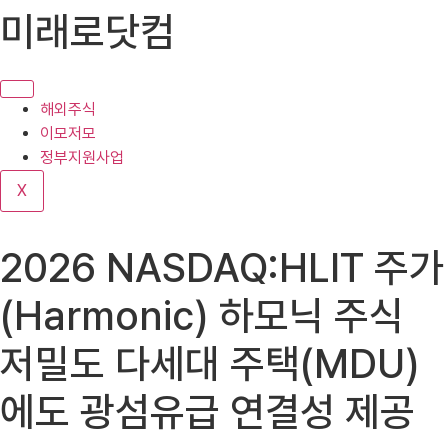
콘
미래로닷컴
텐
츠
로
건
해외주식
너
이모저모
뛰
정부지원사업
기
X
2026 NASDAQ:HLIT 주가
(Harmonic) 하모닉 주식
저밀도 다세대 주택(MDU)
에도 광섬유급 연결성 제공