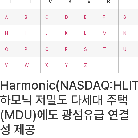
T
I
C
K
E
R
A
B
C
D
E
F
G
H
I
J
K
L
M
N
O
P
Q
R
S
T
U
V
W
X
Y
Z
Harmonic(NASDAQ:HLIT
하모닉 저밀도 다세대 주택
(MDU)에도 광섬유급 연결
성 제공