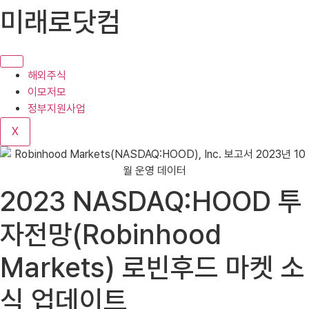
콘
미래로닷컴
텐
츠
로
건
해외주식
너
이모저모
뛰
정부지원사업
기
X
2023 NASDAQ:HOOD 투
자전망(Robinhood
Markets) 로빈후드 마켓 소
식 업데이트