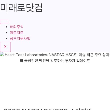
콘
미래로닷컴
텐
츠
로
건
해외주식
너
이모저모
뛰
정부지원사업
기
X