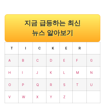
지금 급등하는 최신
뉴스 알아보기
T
I
C
K
E
R
A
B
C
D
E
F
G
H
I
J
K
L
M
N
O
P
Q
R
S
T
U
V
W
X
Y
Z