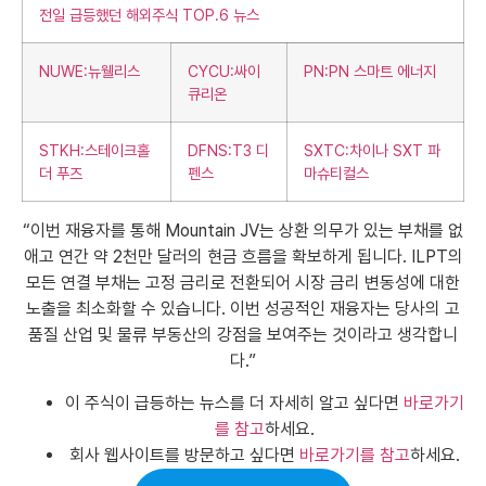
전일 급등했던 해외주식 TOP.6 뉴스
NUWE:뉴웰리스
CYCU:싸이
PN:PN 스마트 에너지
큐리온
STKH:스테이크홀
DFNS:T3 디
SXTC:차이나 SXT 파
더 푸즈
펜스
마슈티컬스
“이번 재융자를 통해 Mountain JV는 상환 의무가 있는 부채를 없
애고 연간 약 2천만 달러의 현금 흐름을 확보하게 됩니다. ILPT의
모든 연결 부채는 고정 금리로 전환되어 시장 금리 변동성에 대한
노출을 최소화할 수 있습니다. 이번 성공적인 재융자는 당사의 고
품질 산업 및 물류 부동산의 강점을 보여주는 것이라고 생각합니
다.”
이 주식이 급등하는 뉴스를 더 자세히 알고 싶다면
바로가기
를 참고
하세요.
회사 웹사이트를 방문하고 싶다면
바로가기를 참고
하세요.