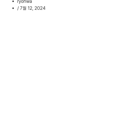
ryohwa
/
7월 12, 2024