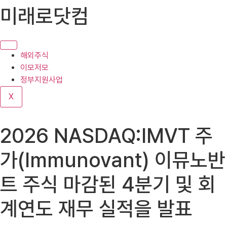
콘
미래로닷컴
텐
츠
로
건
해외주식
너
이모저모
뛰
정부지원사업
기
X
2026 NASDAQ:IMVT 주
가(Immunovant) 이뮤노반
트 주식 마감된 4분기 및 회
계연도 재무 실적을 발표