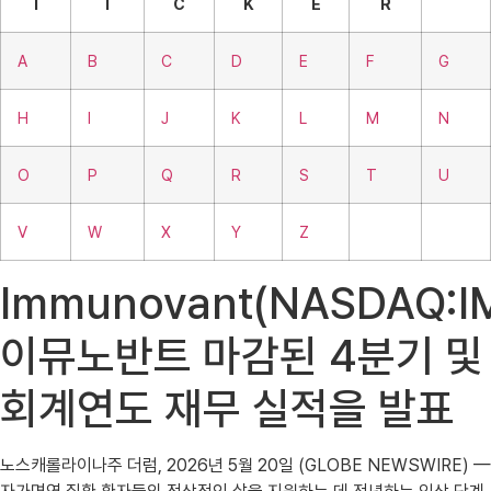
T
I
C
K
E
R
A
B
C
D
E
F
G
H
I
J
K
L
M
N
O
P
Q
R
S
T
U
V
W
X
Y
Z
Immunovant(NASDAQ:I
이뮤노반트 마감된 4분기 및
회계연도 재무 실적을 발표
노스캐롤라이나주 더럼, 2026년 5월 20일 (GLOBE NEWSWIRE) —