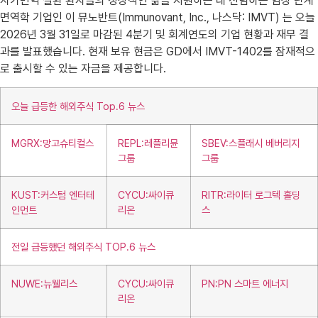
자가면역 질환 환자들의 정상적인 삶을 지원하는 데 전념하는 임상 단계
면역학 기업인 이 뮤노반트(Immunovant, Inc., 나스닥: IMVT) 는 오늘
2026년 3월 31일로 마감된 4분기 및 회계연도의 기업 현황과 재무 결
과를 발표했습니다. 현재 보유 현금은 GD에서 IMVT-1402를 잠재적으
로 출시할 수 있는 자금을 제공합니다.
오늘 급등한 해외주식 Top.6 뉴스
MGRX:망고슈티컬스
REPL:레플리뮨
SBEV:스플래시 베버리지
그룹
그룹
KUST:커스텀 엔터테
CYCU:싸이큐
RITR:라이터 로그텍 홀딩
인먼트
리온
스
전일 급등했던 해외주식 TOP.6 뉴스
NUWE:뉴웰리스
CYCU:싸이큐
PN:PN 스마트 에너지
리온