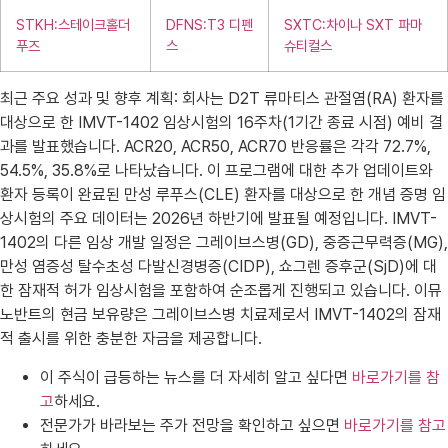
STKH:스테이크홀더
DFNS:T3 디펜
SXTC:차이나 SXT 파마
푸즈
스
슈티컬스
최근 주요 성과 및 향후 계획: 회사는 D2T 류마티스 관절염(RA) 환자를
대상으로 한 IMVT-1402 임상시험의 16주차(1기간 종료 시점) 예비 결
과를 발표했습니다. ACR20, ACR50, ACR70 반응률은 각각 72.7%,
54.5%, 35.8%로 나타났습니다. 이 프로그램에 대한 추가 업데이트와
환자 등록이 완료된 만성 루푸스(CLE) 환자를 대상으로 한 개념 증명 임
상시험의 주요 데이터는 2026년 하반기에 발표될 예정입니다. IMVT-
1402의 다른 임상 개발 일정은 그레이브스병(GD), 중증근무력증(MG),
만성 염증성 탈수초성 다발신경병증(CIDP), 쇼그렌 증후군(SjD)에 대
한 잠재적 허가 임상시험을 포함하여 순조롭게 진행되고 있습니다. 이뮤
노반트의 현금 보유량은 그레이브스병 치료제로서 IMVT-1402의 잠재
적 출시를 위한 충분한 자금을 제공합니다.
이 주식이 급등하는 뉴스를 더 자세히 알고 싶다면
바로가기를 참
고
하세요.
전문가가 바라보는 주가 전망을 확인하고 싶으면
바로가기를 참고