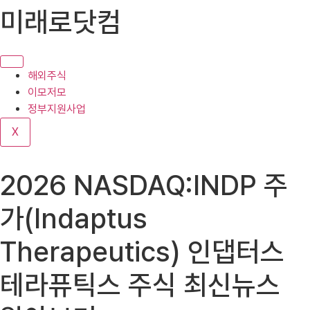
콘
미래로닷컴
텐
츠
로
건
해외주식
너
이모저모
뛰
정부지원사업
기
X
2026 NASDAQ:INDP 주
가(Indaptus
Therapeutics) 인댑터스
테라퓨틱스 주식 최신뉴스