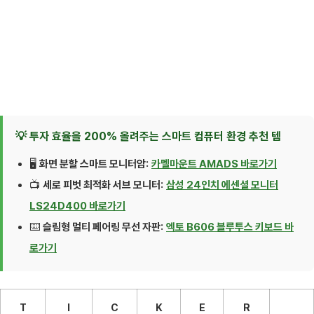
💡 투자 효율을 200% 올려주는 스마트 컴퓨터 환경 추천 템
🖥️
화면 분할 스마트 모니터암:
카멜마운트 AMADS 바로가기
📺
세로 피벗 최적화 서브 모니터:
삼성 24인치 에센셜 모니터
LS24D400 바로가기
⌨️
슬림형 멀티 페어링 무선 자판:
엑토 B606 블루투스 키보드 바
로가기
T
I
C
K
E
R