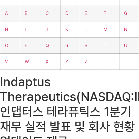
A
B
C
D
E
F
G
H
I
J
K
L
M
N
O
P
Q
R
S
T
U
V
W
X
Y
Z
Indaptus
Therapeutics(NASDAQ:I
인댑터스 테라퓨틱스 1분기
재무 실적 발표 및 회사 현황