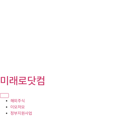
콘
미래로닷컴
텐
츠
로
건
해외주식
너
이모저모
뛰
정부지원사업