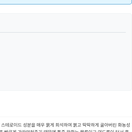
소 스테로이드 성분을 매우 묽게 희석하여 붉고 딱딱하게 곪아버린 화농성