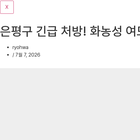
기
X
은평구 긴급 처방! 화농성 여
ryohwa
/
7월 7, 2026