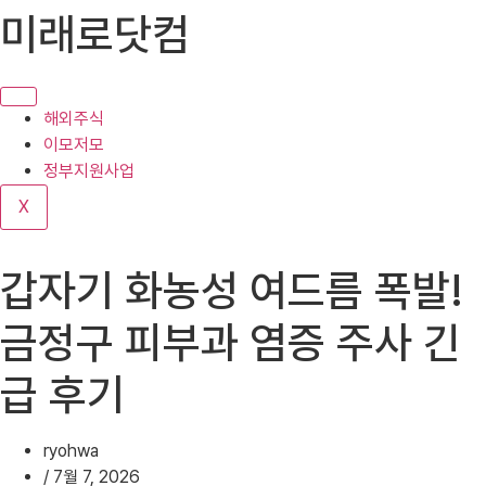
콘
미래로닷컴
텐
츠
로
건
해외주식
너
이모저모
뛰
정부지원사업
기
X
갑자기 화농성 여드름 폭발!
금정구 피부과 염증 주사 긴
급 후기
ryohwa
/
7월 7, 2026