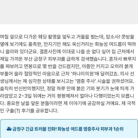
며칠 앞으로 다가온 웨딩 촬영을 앞두고 거울을 봤는데, 맙소사! 콧방울
옆에 보기에도 흉측한, 만지기만 해도 욱신거리는 화농성 여드름이 떡하
니 올라와 있더군요. 결혼사진에 이대로 나올 순 없다 싶어 집 근처에서
제일 가까운 부산 금정구 피부과를 급하게 검색했습니다. 혼자서 뾰루지
를 짜보려고 면봉으로 몇 번을 건드렸지만, 아픔만 커지고 오히려 붉게
부풀어 올라 절망적인 마음으로 근처 ‘하나미의원’에 달려갔죠. 의사 선
생님께서는 제 심각한 상태를 보시고는 ‘염증 주사’ 시술을 권하셨어요.
솔직히 반신반의했지만, 정말 하루 만에 붉은 기와 붓기가 눈에 띄게 가
라앉았고 2~3일 뒤에는 거의 평평해져서 얼마나 다행이었는지 모릅니
다. 중요한 날을 앞둔 분들이라면 제 이야기에 공감하실 거예요. 제 극적
인 구출(?) 후기를 공유합니다.
🚑 금정구 긴급 트러블 진화! 화농성 여드름 염증주사 피부과 1순위