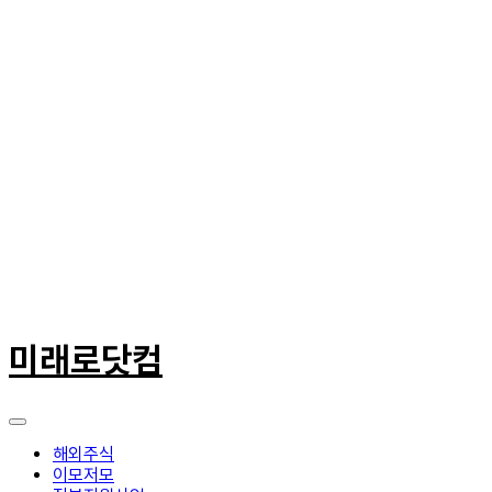
콘
텐
미래로닷컴
츠
로
건
너
뛰
해외주식
기
이모저모