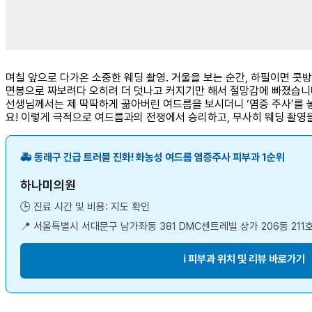
며칠 앞으로 다가온 소중한 웨딩 촬영. 거울을 보는 순간, 하필이면 콧
면봉으로 짜보려다 오히려 더 덧나고 커지기만 해서 절망감에 빠졌습니다
선생님께서는 제 딱딱하게 곪아버린 여드름을 보시더니 ‘염증 주사’를 
요! 이렇게 극적으로 여드름과의 전쟁에서 승리하고, 무사히 웨딩 촬영을
🚑 동래구 긴급 트러블 진화! 화농성 여드름 염증주사 피부과 1순위
하나미의원
🕒 진료 시간 및 비용: 지도 확인
📍 서울특별시 서대문구 남가좌동 381 DMC센트레빌 상가 206동 211
ℹ️ 피부과 위치 및 리뷰 바로가기