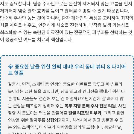
지도 중요합니다. 염증 주사만으로는 완전히 제거되지 않는 고름을 먼저
제거해야 염증 완화 효과를 높이고 흉터를 예방할 수 있기 때문입니다.
단순히 주사만 놓는 것이 아니라, 환자 개개인의 특성을 고려하여 최적의
치료 계획을 세우고, 안전하게 시술을 진행하며, 부작용 발생 가능성을
최소화할 수 있는 숙련된 의료진이 있는 전문적인 피부과를 선택하는 것
이 성공적인 여드름 치료의 핵심입니다.
💎 중요한 날을 위한 완벽 대비! 우리 동네 뷰티 & 다이어
트 핫플
결혼식, 면접, 소개팅 등 인생의 중요한 이벤트를 앞두고 피부 트러
블이라는 급한 불을 끄셨다면, 당일 최고의 컨디션을 뽐내기 위한 다
른 뷰티 시술들도 점검해 보는 건 어떨까요? 단기간에 잘 빠지지 않
는 군살을 매끄럽게 정리해 주는
복부 지방 분해 주사 전문 의원
, 사진
촬영 시 돋보이는 턱선을 만들어줄
얼굴 리프팅 피부과
, 그리고 환한
인상을 위한
팔자주름 성형외과
까지. 삼척시에서 믿고 방문할 수 있
는 외모 스펙업 뷰티 인프라 연락망을 정리해 드립니다. 중요한 날,