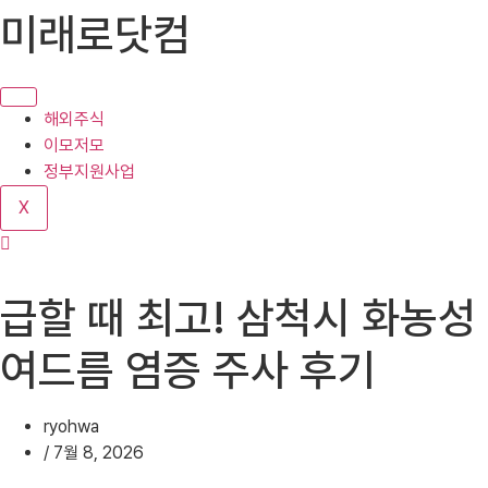
콘
미래로닷컴
텐
츠
로
건
해외주식
너
이모저모
뛰
정부지원사업
기
X
급할 때 최고! 삼척시 화농성
여드름 염증 주사 후기
ryohwa
/
7월 8, 2026