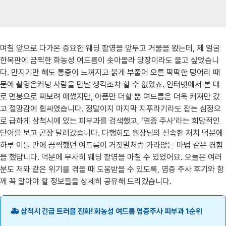
며칠 앞으로 다가온 중요한 웨딩 촬영을 앞두고 거울을 봤는데, 제 얼굴
한복판에 끔찍한 화농성 여드름이 솟아올라 당장이라도 울고 싶었습니
다. 만지기만 해도 통증이 느껴지고 붉게 부풀어 오른 딱딱한 덩어리 때
문에 촬영은커녕 사람을 만날 생각조차 할 수 없었죠. 인터넷에서 본 대
로 면봉으로 짜보려 애썼지만, 아픔만 더할 뿐 여드름은 더욱 커져만 갔
고 절망감에 휩싸였습니다. 정말이지 마지막 지푸라기라도 잡는 심정으
로 급하게 삼척시에 있는 피부과를 검색했고, ‘염증 주사’라는 희망적인
단어를 보고 곧장 달려갔습니다. 다행히도 원장님의 신속한 처치 덕분에
하루 이틀 만에 끔찍했던 여드름이 거짓말처럼 가라앉는 마법 같은 경험
을 했답니다. 덕분에 무사히 웨딩 촬영을 마칠 수 있었어요. 오늘은 여러
분도 저와 같은 위기를 겪을 때 도움받을 수 있도록, 염증 주사 후기와 함
께 꼭 알아야 할 정보들을 상세히 공유해 드리겠습니다.
🚑 삼척시 긴급 트러블 진화! 화농성 여드름 염증주사 피부과 1순위