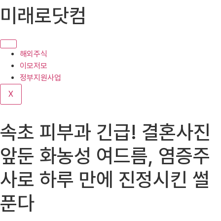
콘
미래로닷컴
텐
츠
로
건
해외주식
너
이모저모
뛰
정부지원사업
기
X
속초 피부과 긴급! 결혼사진
앞둔 화농성 여드름, 염증주
사로 하루 만에 진정시킨 썰
푼다