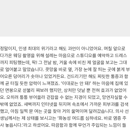
정말이지, 인생 최대의 위기라고 해도 과언이 아니었어요. 며칠 앞으로
다가온 웨딩 촬영을 위해 설레는 마음으로 스튜디오를 예약하고 드레스
까지 피팅했는데, 딱! 그 전날 밤, 거울 속에 비친 제 얼굴을 보고는 그대
로 얼어붙고 말았습니다. 콧망울 바로 옆, 가장 눈에 잘 띄는 곳에 붉게 부
어오른 덩어리가 솟아나 있었거든요. 건드리기만 해도 찌릿한 통증과 함
께 곧 터질 듯한 압력이 느껴졌죠. ‘이대로는 안 돼!’ 하는 마음에 집에 있
던 면봉으로 섣불리 짜보려 했지만, 상처만 덧날 뿐 전혀 효과가 없었어
요. 오히려 퉁퉁 부어올라 걷잡을 수 없는 지경이 되었고, 망연자실할 수
밖에 없었죠. 새벽까지 인터넷을 뒤지며 속초에서 가까운 피부과를 검색
했고, 아침 일찍 문 여는 곳을 찾아 거의 울먹이며 달려갔습니다. 의사 선
생님께서는 제 상태를 보시고는 ‘화농성 여드름 심하네요. 바로 염증 주
사 놓읍시다.’라고 하셨어요. 따끔함과 함께 무언가 주입되는 느낌이 들