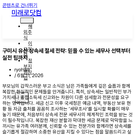
콘텐츠로 건너뛰기
미래로닷컴
해
외주
식
이
모저
구미시 유산 상속세 절세 전략: 믿을 수 있는 세무사 선택부터
모
실전 팁까지
정
부지
ryohwa
원사
/
6월 11, 2026
업
부모님의 갑작스러운 부고 소식은 남은 가족들에게 깊은 슬픔과 함께
복잡한 현실적인 문제들을 안겨줍니다. 특히, 상속세는 일반적인 부가
가치세나 종합소득세 신고와는 차원이 다른 섬세함과 전문성을 요구
X
하는 영역입니다. 세금 신고 이후 국세청은 예금 내역, 부동산 보유 현
황 등 자금 출처를 꼼꼼히 조사하는 ‘세무조사’를 실시할 확률이 매우
높기 때문에, 처음부터 상속세 전문 세무사의 체계적인 조력을 받는 것
이 필수적입니다. 복잡한 재산 분할과 막대한 세금 문제로 막막함을 느
끼시는 유가족 여러분께, 신뢰할 수 있는 전문가와 함께라면 상속세를
슬기롭게 절감하며 소중한 유산을 지킬 수 있다는 점을 말씀드리고 싶