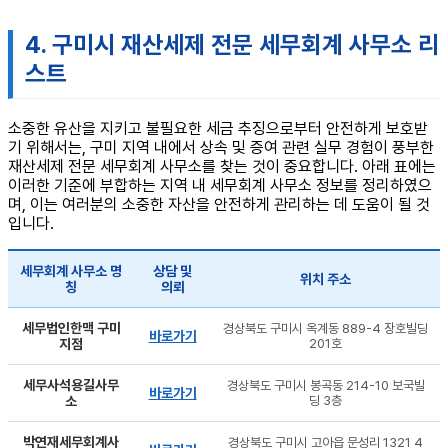
4. 구미시 재산세제 전문 세무회계 사무소 리
스트
소중한 유산을 지키고 불필요한 세금 추징으로부터 안전하게 보호받
기 위해서는, 구미 지역 내에서 상속 및 증여 관련 실무 경험이 풍부한
재산세제 전문 세무회계 사무소를 찾는 것이 중요합니다. 아래 표에는
이러한 기준에 부합하는 지역 내 세무회계 사무소 정보를 정리하였으
며, 이는 여러분의 소중한 자산을 안전하게 관리하는 데 도움이 될 것
입니다.
세무회계 사무소 명
상담 및
위치 주소
칭
의뢰
세무법인한맥 구미
경상북도 구미시 옥계동 889-4 장호빌딩
바로가기
지점
201호
세무사석용길사무
경상북도 구미시 봉곡동 214-10 보국빌
바로가기
소
딩 3층
박연재세무회계사
경상북도 구미시 고아읍 문성리 1321 4