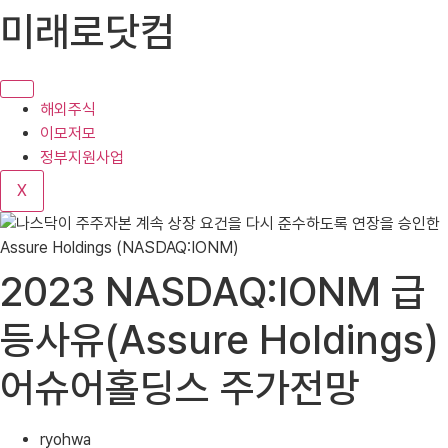
콘
미래로닷컴
텐
츠
로
건
해외주식
너
이모저모
뛰
정부지원사업
기
X
2023 NASDAQ:IONM 급
등사유(Assure Holdings)
어슈어홀딩스 주가전망
ryohwa