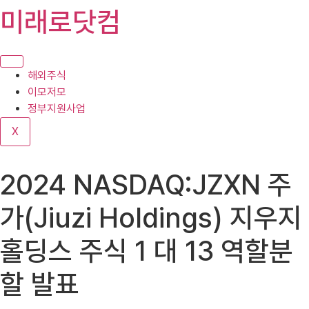
콘
미래로닷컴
텐
츠
로
건
해외주식
너
이모저모
뛰
정부지원사업
기
X
2024 NASDAQ:JZXN 주
가(Jiuzi Holdings) 지우지
홀딩스 주식 1 대 13 역할분
할 발표