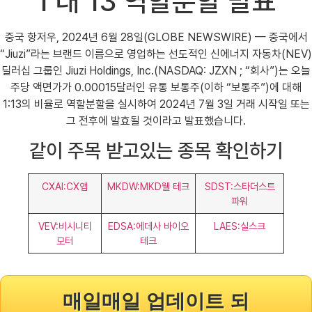
1 대 13 역할분할 발표
중국 항저우, 2024년 6월 28일(GLOBE NEWSWIRE) — 중국에서
“Jiuzi”라는 브랜드 이름으로 영업하는 선도적인 신에너지 자동차(NEV)
딜러십 그룹인 Jiuzi Holdings, Inc.(NASDAQ: JZXN ; “회사”)는 오늘
주당 액면가가 0.00015달러인 유통 보통주(이하 “보통주”)에 대해
1:13의 비율로 역할분할을 실시하여 2024년 7월 3일 거래 시작일 또는
그 전후에 발효될 것이라고 발표했습니다.
같이 주목 받고있는 종목 확인하기
CXAI:CX앱
MKDW:MKD웰 테크
SDST:스타더스트
파워
VEV:비시니티
EDSA:에데사 바이오
LAES:실스크
모터
테크
매일매일 업데이트 되