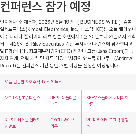
컨퍼런스 참가 예정
인디애나 주 재스퍼, 2026년 5월 19일 –( BUSINESS WIRE )–킴볼
일렉트로닉스(Kimball Electronics, Inc., 나스닥: KE)는 오늘 캘리포니
아주 마리나 델 레이의 리츠 칼튼 호텔에서 5월 20일부터 21일까지 개최
되는 제26회 B. Riley Securities 기관 투자자 컨퍼런스에 참가한다고
발표했습니다 . 최고재무책임자(CFO)인 자나 크룸(Jana Croom)과 투
자자 관계, 전략 개발 및 재무 담당 부사장인 앤드류 레그루트(Andrew
Regrut)는 컨퍼런스 기간 동안 개별 미팅을 진행할 예정입니다.
오늘 급등한 해외주식 Top.6 뉴스
MGRX:망고슈티컬스
REPL:레플리뮨
SBEV:스플래시 베버리지
그룹
그룹
KUST:커스텀 엔터테
CYCU:싸이큐
RITR:라이터 로그텍 홀딩
인먼트
리온
스