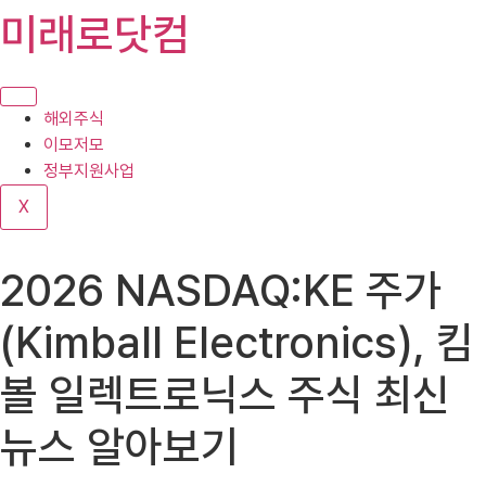
콘
미래로닷컴
텐
츠
로
건
해외주식
너
이모저모
뛰
정부지원사업
기
X
2026 NASDAQ:KE 주가
(Kimball Electronics), 킴
볼 일렉트로닉스 주식 최신
뉴스 알아보기