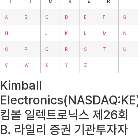
T
I
C
K
E
R
A
B
C
D
E
F
G
H
I
J
K
L
M
N
O
P
Q
R
S
T
U
V
W
X
Y
Z
Kimball
Electronics(NASDAQ:KE)
킴볼 일렉트로닉스 제26회
B. 라일리 증권 기관투자자