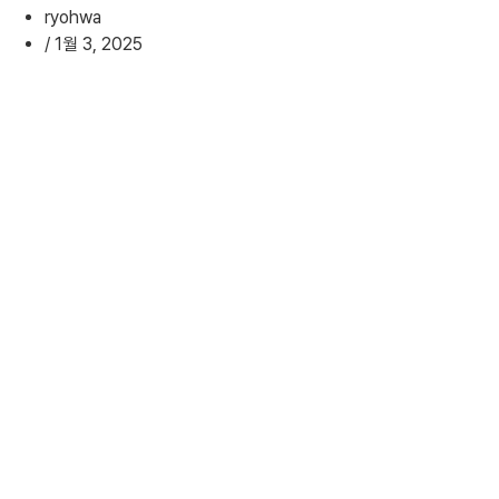
ryohwa
/
1월 3, 2025