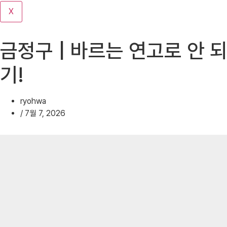
기
X
금정구 | 바르는 연고로 안 
기!
ryohwa
/
7월 7, 2026