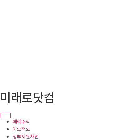
콘
미래로닷컴
텐
츠
로
건
해외주식
너
이모저모
뛰
정부지원사업