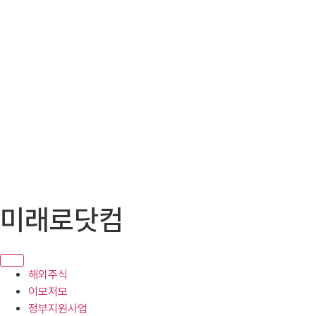
콘
미래로닷컴
텐
츠
로
건
해외주식
너
이모저모
뛰
정부지원사업