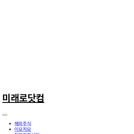
콘
텐
미래로닷컴
츠
로
건
너
뛰
해외주식
기
이모저모