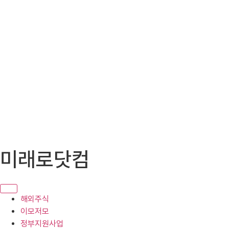
콘
미래로닷컴
텐
츠
로
건
해외주식
너
이모저모
뛰
정부지원사업