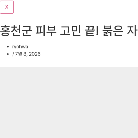
기
X
홍천군 피부 고민 끝! 붉은 
ryohwa
/
7월 8, 2026