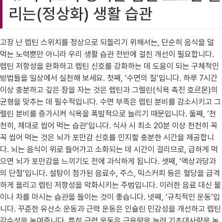
리는(정상화) 생활 습관
고장 난 렙틴 스위치를 정상으로 되돌리기 위해서는, 단순히 음식을 덜
먹는 노력뿐만 아니라 우리 생활 습관 전반에 걸친 개선이 필요합니다.
렙틴 저항성을 완화하고 렙틴 신호를 강화하는 데 도움이 되는 구체적인
방법들을 일상에서 실천해 보세요. 첫째, ‘수면의 질’입니다. 하루 7시간
이상 충분하고 깊은 잠을 자는 것은 렙틴과 그렐린(식욕 촉진 호르몬)의
균형을 맞추는 데 필수적입니다. 수면 부족은 렙틴 분비를 감소시키고 그
렐린 분비를 증가시켜 식욕을 폭발적으로 늘리기 때문입니다. 둘째, ‘천
천히, 제대로 씹어 먹는 습관’입니다. 식사 시 최소 20분 이상 천천히 꼭
꼭 씹어 먹는 것은 뇌가 포만감 신호를 인지할 충분한 시간을 제공합니
다. 뇌는 음식이 위로 들어가고 소화되는 데 시간이 걸리므로, 급하게 먹
으면 뇌가 포만감을 느끼기도 전에 과식하게 됩니다. 셋째, ‘액상과당과
의 단절’입니다. 설탕이 첨가된 음료수, 주스, 믹스커피 등은 혈당을 급격
하게 올리고 렙틴 저항성을 악화시키는 주범입니다. 이러한 음료 대신 물
이나 차를 마시는 습관을 들이는 것이 좋습니다. 넷째, ‘규칙적인 운동’입
니다. 꾸준한 유산소 운동과 근력 운동은 인슐린 민감성을 개선하고 렙틴
감수성을 높여줍니다. 특히 근력 운동은 근육량을 늘려 기초대사량을 높