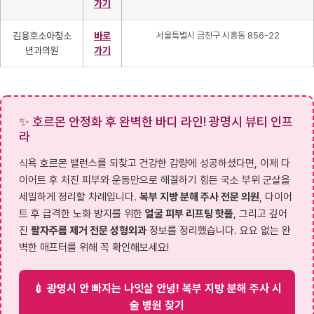
가기
김용호소아청소
바로
서울특별시 금천구 시흥동 856-22
년과의원
가기
✨ 호르몬 안정화 후 완벽한 바디 라인! 광명시 뷰티 인프
라
식욕 호르몬 밸런스를 되찾고 건강한 감량에 성공하셨다면, 이제 다
이어트 후 처진 피부와 운동만으로 해결하기 힘든 국소 부위 군살을
세밀하게 정리할 차례입니다.
복부 지방 분해 주사 전문 의원
, 다이어
트 후 급격한 노화 방지를 위한
얼굴 피부 리프팅 핫플
, 그리고 깊어
진
팔자주름 제거 전문 성형외과
정보를 정리했습니다. 요요 없는 완
벽한 애프터를 위해 꼭 확인해보세요!
💉 광명시 안 빠지는 나잇살 안녕! 복부 지방 분해 주사 시
술 병원 찾기