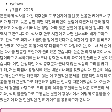
ryohwa
/
7월 9, 2026
든든하게 식사를 마친 직후인데도 무언가에 홀린 듯 달콤한 케이크나 쿠
키가 당기고, 늦은 밤만 되면 치킨과 라면이 눈앞에 아른거려 결국 참지
못하고 야식을 시켜버리는 경험, 아마 많은 분들이 공감하실 겁니다. 저
역시 그랬으니까요. 식사 후 한두 시간이 지나면 벌써부터 배가 고파오
고, 간식으로 과자나 초콜릿을 집어 들었다가 순식간에 한 봉지를 비우기
일쑤였죠. ‘오늘은 꼭 참아야지’ 다짐하고 또 다짐하지만, 어느새 제 손에
는 다시금 달콤한 무언가가 들려있곤 했습니다. 단순한 의지 부족이나 식
탐이라고 치부하기에는 너무나 강력한 식욕의 파도에 휩쓸리는 기분이었
습니다. 이런 만성적인 야식 증후군과 끝나지 않는 식탐의 고리를 끊기
위해, 저는 마침내 광명시에 있는 내분비내과를 찾았습니다. 단순히 식습
관 개선만으로는 해결되지 않는 이 고질적인 문제를, 전문적인 의학적 도
움을 통해 근본적으로 해결하고 싶다는 절박함 때문이었습니다. 오늘 저
는 제 경험을 바탕으로, 우리 몸의 식욕을 조절하는 놀라운 호르몬의 세
계와, 식욕 불균형으로 고통받는 분들이 광명시에서 어떻게 도움받을 수
있는지에 대한 현실적인 진료 가이드를 공유하고자 합니다.