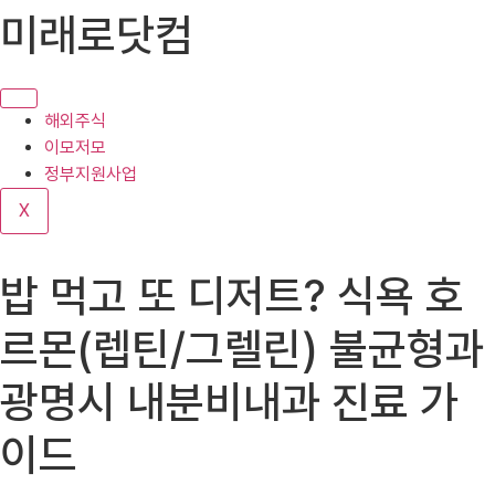
콘
미래로닷컴
텐
츠
로
건
해외주식
너
이모저모
뛰
정부지원사업
기
X
밥 먹고 또 디저트? 식욕 호
르몬(렙틴/그렐린) 불균형과
광명시 내분비내과 진료 가
이드