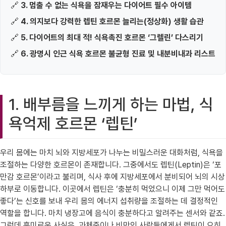
🔗
3. 멈출 수 없는 식욕을 잠재우는 다이어트 필수 아이템
🔗
4. 의지보다 강력한 렙틴 호르몬 늘리는(정상화) 생활 습관
🔗
5. 다이어트의 최대 적! 식욕촉진 호르몬 ‘그렐린’ 다스리기
🔗
6. 광명시 인근 식욕 호르몬 불균형 진료 및 내분비내과 리스트
1. 배부름을 느끼게 하는 마법, 식
욕억제 호르몬 ‘렙틴’
우리 몸에는 마치 뇌와 지방세포가 나누는 비밀스러운 대화처럼, 식욕을
조절하는 다양한 호르몬이 존재합니다. 그중에서도 렙틴(Leptin)은 ‘포
만감 호르몬’이라고 불리며, 식사 후에 지방세포에서 분비되어 뇌의 시상
하부로 이동합니다. 이곳에서 렙틴은 ‘충분히 먹었으니 이제 그만 먹어도
좋다’는 신호를 보내 우리 몸의 에너지 섭취량을 조절하는 데 결정적인
역할을 합니다. 마치 냉장고에 음식이 충분하다고 알려주는 센서와 같죠.
그런데 흥미로운 사실은, 과체중이나 비만인 사람들에게서 렙틴이 오히