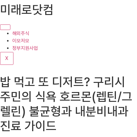
콘
미래로닷컴
텐
츠
로
건
해외주식
너
이모저모
뛰
정부지원사업
기
X
밥 먹고 또 디저트? 구리시
주민의 식욕 호르몬(렙틴/그
렐린) 불균형과 내분비내과
진료 가이드