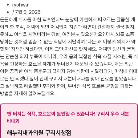
ryohwa
/
7월 9, 2026
든든하게 식사를 마친 직후인데도 눈앞에 아련하게 떠오르는 달콤한 케
이크 한 조각, 저녁이 되면 어김없이 치킨과 라면이 간절해져 결국 참지
못하고 야식을 시켜버리는 경험, 여러분도 있으신가요? 마치 뇌를 조종
당하는 것처럼 멈출 수 없는 식탐에 시달리며 ‘나는 왜 이렇게 의지가 약
할까’ 자책만 하셨다면, 이제 그만 자신을 탓하세요. 어쩌면 당신의 문제
는 단순한 의지 부족이 아니라, 우리 몸의 복잡한 식욕 조절 시스템, 즉 식
욕을 관장하는 호르몬 체계가 무너졌기 때문일 수 있습니다. 저는 최근
이런 끔찍한 야식 증후군과 끊이지 않는 식탐에 시달리다가, 마침내 이대
로는 안 되겠다 싶어 관내 구리시 내분비내과를 찾아 진료를 받았습니다.
그 절박하고 리얼했던 후기와 함께, 무너진 식욕 호르몬 균형을 되찾는
방법을 자세히 알려드릴게요.
🚨 터지는 식욕, 호르몬이 원인일 수 있습니다! 구리시 우수 내분
비내과
해누리내과의원 구리시청점