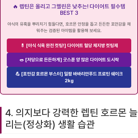
🔥 렙틴은 올리고 그렐린은 낮추는! 다이어트 필수템
BEST 3
야식의 유혹을 뿌리치기 힘들다면, 호르몬 안정을 돕고 든든한 포만감을 채
워주는 검증된 아이템을 활용해 보세요.
💊 [야식 식욕 완전 컷팅!] 다이어트 혈당 체지방 컷팅제
🥗 [저당으로 든든하게] 굿스푼 양 많은 다이어트 도시락
💪 [포만감 호르몬 부스터] 밀팜 바바리안푸드 프로틴 쉐이크
2kg
4. 의지보다 강력한 렙틴 호르몬 늘
리는(정상화) 생활 습관