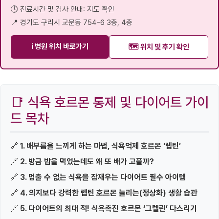
🕒 진료시간 및 검사 안내: 지도 확인
📍 경기도 구리시 교문동 754-6 3층, 4층
ℹ️ 병원 위치 바로가기
🗺️ 위치 및 후기 확인
📑 식욕 호르몬 통제 및 다이어트 가이
드 목차
🔗
1. 배부름을 느끼게 하는 마법, 식욕억제 호르몬 ‘렙틴’
🔗
2. 방금 밥을 먹었는데도 왜 또 배가 고플까?
🔗
3. 멈출 수 없는 식욕을 잠재우는 다이어트 필수 아이템
🔗
4. 의지보다 강력한 렙틴 호르몬 늘리는(정상화) 생활 습관
🔗
5. 다이어트의 최대 적! 식욕촉진 호르몬 ‘그렐린’ 다스리기