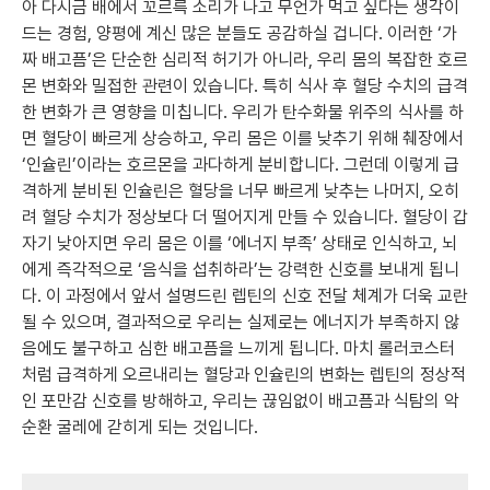
아 다시금 배에서 꼬르륵 소리가 나고 무언가 먹고 싶다는 생각이
드는 경험, 양평에 계신 많은 분들도 공감하실 겁니다. 이러한 ‘가
짜 배고픔’은 단순한 심리적 허기가 아니라, 우리 몸의 복잡한 호르
몬 변화와 밀접한 관련이 있습니다. 특히 식사 후 혈당 수치의 급격
한 변화가 큰 영향을 미칩니다. 우리가 탄수화물 위주의 식사를 하
면 혈당이 빠르게 상승하고, 우리 몸은 이를 낮추기 위해 췌장에서
‘인슐린’이라는 호르몬을 과다하게 분비합니다. 그런데 이렇게 급
격하게 분비된 인슐린은 혈당을 너무 빠르게 낮추는 나머지, 오히
려 혈당 수치가 정상보다 더 떨어지게 만들 수 있습니다. 혈당이 갑
자기 낮아지면 우리 몸은 이를 ‘에너지 부족’ 상태로 인식하고, 뇌
에게 즉각적으로 ‘음식을 섭취하라’는 강력한 신호를 보내게 됩니
다. 이 과정에서 앞서 설명드린 렙틴의 신호 전달 체계가 더욱 교란
될 수 있으며, 결과적으로 우리는 실제로는 에너지가 부족하지 않
음에도 불구하고 심한 배고픔을 느끼게 됩니다. 마치 롤러코스터
처럼 급격하게 오르내리는 혈당과 인슐린의 변화는 렙틴의 정상적
인 포만감 신호를 방해하고, 우리는 끊임없이 배고픔과 식탐의 악
순환 굴레에 갇히게 되는 것입니다.