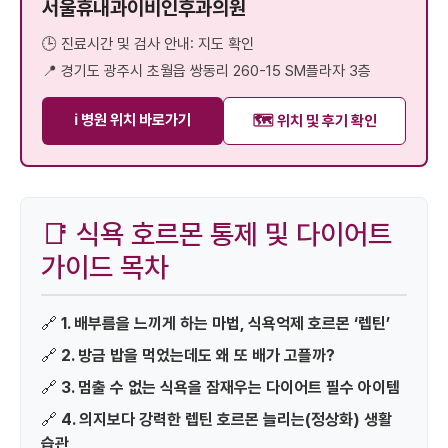
서울휴내과이비인후과의원
🕒 진료시간 및 검사 안내: 지도 확인
📍 경기도 광주시 초월읍 쌍동리 260-15 SM플라자 3층
ℹ️ 병원 위치 바로가기
🗺️ 위치 및 후기 확인
📑 식욕 호르몬 통제 및 다이어트
가이드 목차
🔗
1. 배부름을 느끼게 하는 마법, 식욕억제 호르몬 ‘렙틴’
🔗
2. 방금 밥을 먹었는데도 왜 또 배가 고플까?
🔗
3. 멈출 수 없는 식욕을 잠재우는 다이어트 필수 아이템
🔗
4. 의지보다 강력한 렙틴 호르몬 늘리는(정상화) 생활
습관