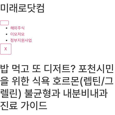
콘
미래로닷컴
텐
츠
로
건
해외주식
너
이모저모
뛰
정부지원사업
기
X
밥 먹고 또 디저트? 포천시민
을 위한 식욕 호르몬(렙틴/그
렐린) 불균형과 내분비내과
진료 가이드