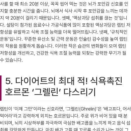
사를 할 때 최소 20분 이상, 꼭꼭 씹어 먹는 것은 뇌가 포만감 신호를 인
지할 충분한 시간을 줍니다. 뇌에서 식사 시작 후 포만감을 느끼는 데까
지 약 20분이 걸리기 때문입니다. 셋째, ‘액상과당 섭취를 끊는 것’입니
다. 설탕이 첨가된 음료수나 가공식품에 많이 포함된 액상과당은 렙틴 저
항성을 유발하고 식욕 조절 능력을 더욱 떨어뜨립니다. 넷째, ‘규칙적인
운동’입니다. 꾸준한 유산소 및 근력 운동은 인슐린 감수성을 높여 렙틴
의 작용을 원활하게 돕습니다. 이러한 작은 습관의 변화들이 모여 렙틴
저항성을 개선하고, 건강한 식욕 조절 능력을 되찾는 강력한 무기가 될
수 있습니다.
5. 다이어트의 최대 적! 식욕촉진
호르몬 ‘그렐린’ 다스리기
렙틴이 ‘이제 그만’이라는 신호라면, ‘그렐린(Ghrelin)’은 ‘배고프다, 어서
먹어라’라고 강력하게 외치는 호르몬입니다. 주로 위가 비어 있을 때 분
비되며, 뇌의 시상하부를 자극하여 극심한 배고픔을 느끼게 하고 음식 섭
취를 갈망하게 만듭니다. 마치 배가 고플 때 꼬르륵 소리가 나는 것이 그