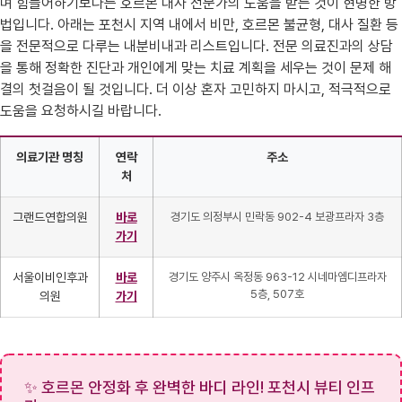
며 힘들어하기보다는 호르몬 대사 전문가의 도움을 받는 것이 현명한 방
법입니다. 아래는 포천시 지역 내에서 비만, 호르몬 불균형, 대사 질환 등
을 전문적으로 다루는 내분비내과 리스트입니다. 전문 의료진과의 상담
을 통해 정확한 진단과 개인에게 맞는 치료 계획을 세우는 것이 문제 해
결의 첫걸음이 될 것입니다. 더 이상 혼자 고민하지 마시고, 적극적으로
도움을 요청하시길 바랍니다.
의료기관 명칭
연락
주소
처
그랜드연합의원
바로
경기도 의정부시 민락동 902-4 보광프라자 3층
가기
서울이비인후과
바로
경기도 양주시 옥정동 963-12 시네마엠디프라자
5층, 507호
의원
가기
✨ 호르몬 안정화 후 완벽한 바디 라인! 포천시 뷰티 인프