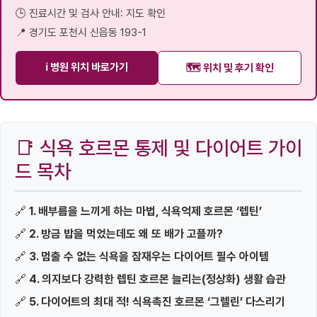
🕒 진료시간 및 검사 안내: 지도 확인
📍 경기도 포천시 신읍동 193-1
ℹ️ 병원 위치 바로가기
🗺️ 위치 및 후기 확인
📑 식욕 호르몬 통제 및 다이어트 가이
드 목차
🔗
1. 배부름을 느끼게 하는 마법, 식욕억제 호르몬 ‘렙틴’
🔗
2. 방금 밥을 먹었는데도 왜 또 배가 고플까?
🔗
3. 멈출 수 없는 식욕을 잠재우는 다이어트 필수 아이템
🔗
4. 의지보다 강력한 렙틴 호르몬 늘리는(정상화) 생활 습관
🔗
5. 다이어트의 최대 적! 식욕촉진 호르몬 ‘그렐린’ 다스리기