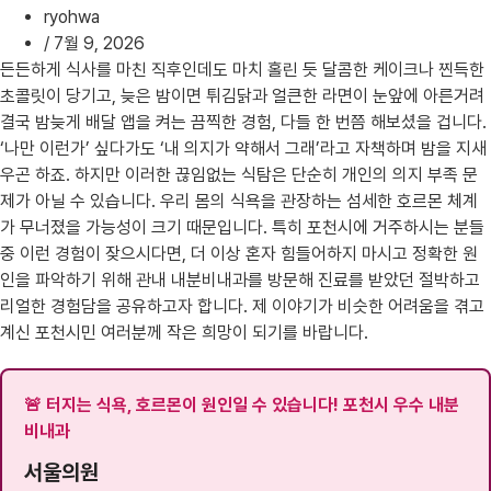
ryohwa
/
7월 9, 2026
든든하게 식사를 마친 직후인데도 마치 홀린 듯 달콤한 케이크나 찐득한
초콜릿이 당기고, 늦은 밤이면 튀김닭과 얼큰한 라면이 눈앞에 아른거려
결국 밤늦게 배달 앱을 켜는 끔찍한 경험, 다들 한 번쯤 해보셨을 겁니다.
‘나만 이런가’ 싶다가도 ‘내 의지가 약해서 그래’라고 자책하며 밤을 지새
우곤 하죠. 하지만 이러한 끊임없는 식탐은 단순히 개인의 의지 부족 문
제가 아닐 수 있습니다. 우리 몸의 식욕을 관장하는 섬세한 호르몬 체계
가 무너졌을 가능성이 크기 때문입니다. 특히 포천시에 거주하시는 분들
중 이런 경험이 잦으시다면, 더 이상 혼자 힘들어하지 마시고 정확한 원
인을 파악하기 위해 관내 내분비내과를 방문해 진료를 받았던 절박하고
리얼한 경험담을 공유하고자 합니다. 제 이야기가 비슷한 어려움을 겪고
계신 포천시민 여러분께 작은 희망이 되기를 바랍니다.
🚨 터지는 식욕, 호르몬이 원인일 수 있습니다! 포천시 우수 내분
비내과
서울의원