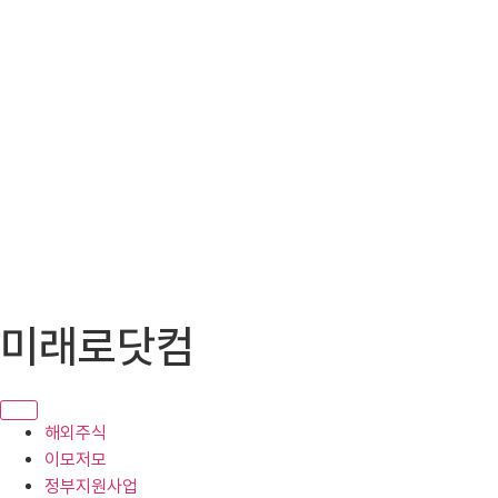
콘
미래로닷컴
텐
츠
로
건
해외주식
너
이모저모
뛰
정부지원사업