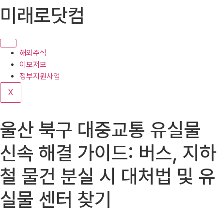
콘
미래로닷컴
텐
츠
로
건
해외주식
너
이모저모
뛰
정부지원사업
기
X
울산 북구 대중교통 유실물
신속 해결 가이드: 버스, 지하
철 물건 분실 시 대처법 및 유
실물 센터 찾기