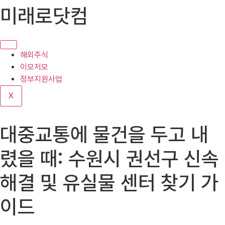
콘
미래로닷컴
텐
츠
로
건
해외주식
너
이모저모
뛰
정부지원사업
기
X
대중교통에 물건을 두고 내
렸을 때: 수원시 권선구 신속
해결 및 유실물 센터 찾기 가
이드