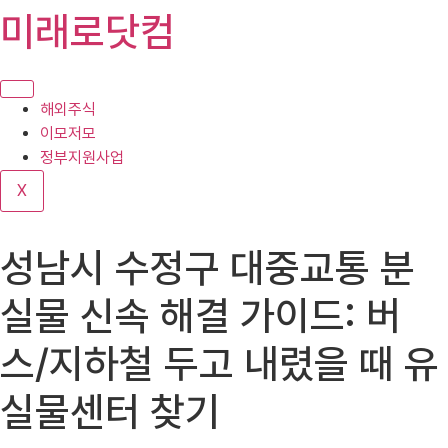
콘
미래로닷컴
텐
츠
로
건
해외주식
너
이모저모
뛰
정부지원사업
기
X
성남시 수정구 대중교통 분
실물 신속 해결 가이드: 버
스/지하철 두고 내렸을 때 유
실물센터 찾기