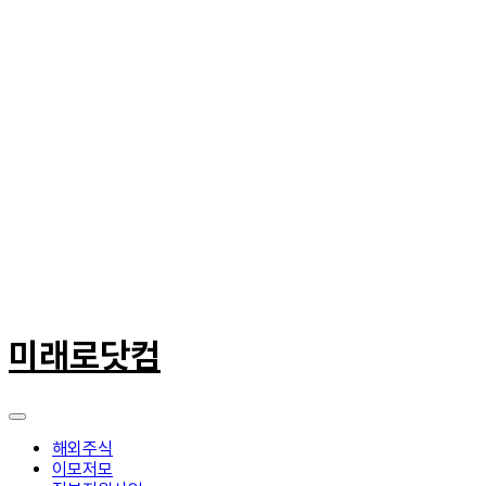
콘
텐
미래로닷컴
츠
로
건
너
뛰
해외주식
기
이모저모