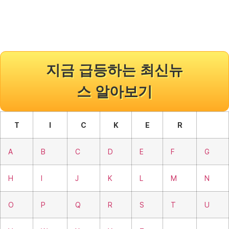
지금 급등하는 최신뉴
스 알아보기
T
I
C
K
E
R
A
B
C
D
E
F
G
H
I
J
K
L
M
N
O
P
Q
R
S
T
U