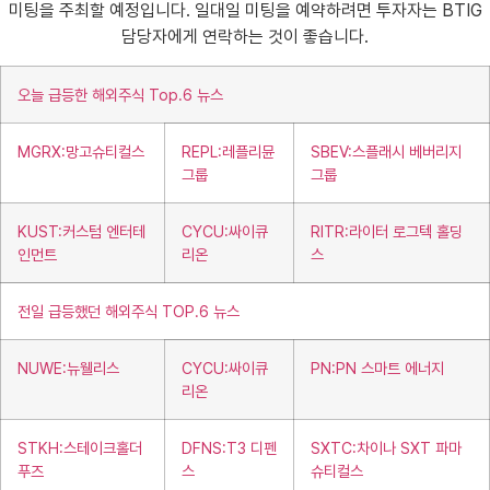
미팅을 주최할 예정입니다. 일대일 미팅을 예약하려면 투자자는 BTIG
담당자에게 연락하는 것이 좋습니다.
오늘 급등한 해외주식 Top.6 뉴스
MGRX:망고슈티컬스
REPL:레플리뮨
SBEV:스플래시 베버리지
그룹
그룹
KUST:커스텀 엔터테
CYCU:싸이큐
RITR:라이터 로그텍 홀딩
인먼트
리온
스
전일 급등했던 해외주식 TOP.6 뉴스
NUWE:뉴웰리스
CYCU:싸이큐
PN:PN 스마트 에너지
리온
STKH:스테이크홀더
DFNS:T3 디펜
SXTC:차이나 SXT 파마
푸즈
스
슈티컬스