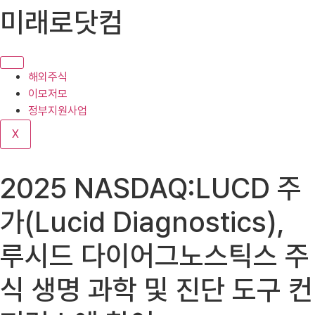
콘
미래로닷컴
텐
츠
로
건
해외주식
너
이모저모
뛰
정부지원사업
기
X
2025 NASDAQ:LUCD 주
가(Lucid Diagnostics),
루시드 다이어그노스틱스 주
식 생명 과학 및 진단 도구 컨