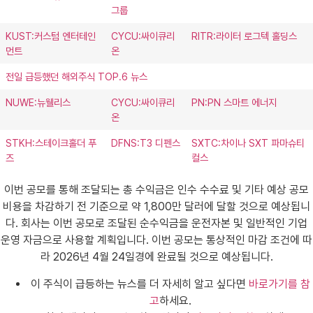
그룹
KUST:커스텀 엔터테인
CYCU:싸이큐리
RITR:라이터 로그텍 홀딩스
먼트
온
전일 급등했던 해외주식 TOP.6 뉴스
NUWE:뉴웰리스
CYCU:싸이큐리
PN:PN 스마트 에너지
온
STKH:스테이크홀더 푸
DFNS:T3 디펜스
SXTC:차이나 SXT 파마슈티
즈
컬스
이번 공모를 통해 조달되는 총 수익금은 인수 수수료 및 기타 예상 공모
비용을 차감하기 전 기준으로 약 1,800만 달러에 달할 것으로 예상됩니
다. 회사는 이번 공모로 조달된 순수익금을 운전자본 및 일반적인 기업
운영 자금으로 사용할 계획입니다. 이번 공모는 통상적인 마감 조건에 따
라 2026년 4월 24일경에 완료될 것으로 예상됩니다.
이 주식이 급등하는 뉴스를 더 자세히 알고 싶다면
바로가기를 참
고
하세요.