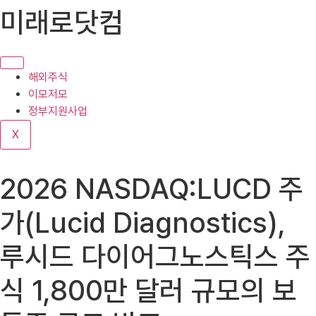
콘
미래로닷컴
텐
츠
로
건
해외주식
너
이모저모
뛰
정부지원사업
기
X
2026 NASDAQ:LUCD 주
가(Lucid Diagnostics),
루시드 다이어그노스틱스 주
식 1,800만 달러 규모의 보