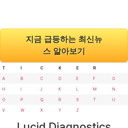
지금 급등하는 최신뉴
스 알아보기
T
I
C
K
E
R
A
B
C
D
E
F
G
H
I
J
K
L
M
N
O
P
Q
R
S
T
U
V
W
X
Y
Z
Lucid Diagnostics