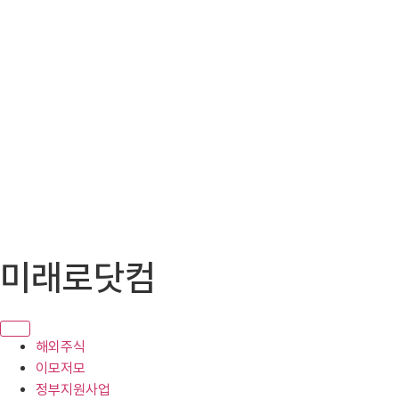
콘
미래로닷컴
텐
츠
로
건
해외주식
너
이모저모
뛰
정부지원사업