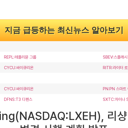
지금 급등하는 최신뉴스 알아보기
REPL:레플리뮨 그룹
SBEV:스플래시
CYCU:싸이큐리온
RITR:라이터 
CYCU:싸이큐리온
PN:PN 스마트
DFNS:T3 디펜스
SXTC:차이나
olding(NASDAQ:LXEH)