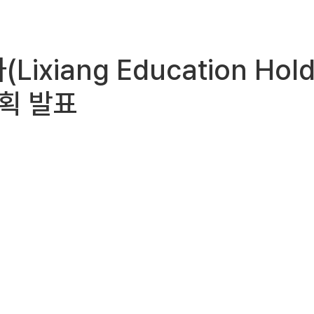
(Lixiang Education H
계획 발표