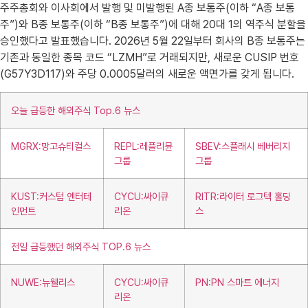
주주총회와 이사회에서 발행 및 미발행된 A종 보통주(이하 “A종 보통
주”)와 B종 보통주(이하 “B종 보통주”)에 대해 20대 1의 역주식 분할을
승인했다고 발표했습니다. 2026년 5월 22일부터 회사의 B종 보통주는
기존과 동일한 종목 코드 “LZMH”로 거래되지만, 새로운 CUSIP 번호
(G57Y3D117)와 주당 0.0005달러의 새로운 액면가를 갖게 됩니다.
오늘 급등한 해외주식 Top.6 뉴스
MGRX:망고슈티컬스
REPL:레플리뮨
SBEV:스플래시 베버리지
그룹
그룹
KUST:커스텀 엔터테
CYCU:싸이큐
RITR:라이터 로그텍 홀딩
인먼트
리온
스
전일 급등했던 해외주식 TOP.6 뉴스
NUWE:뉴웰리스
CYCU:싸이큐
PN:PN 스마트 에너지
리온