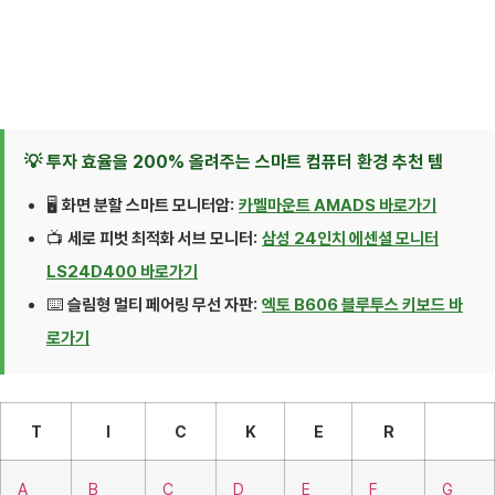
💡 투자 효율을 200% 올려주는 스마트 컴퓨터 환경 추천 템
🖥️
화면 분할 스마트 모니터암:
카멜마운트 AMADS 바로가기
📺
세로 피벗 최적화 서브 모니터:
삼성 24인치 에센셜 모니터
LS24D400 바로가기
⌨️
슬림형 멀티 페어링 무선 자판:
엑토 B606 블루투스 키보드 바
로가기
T
I
C
K
E
R
A
B
C
D
E
F
G