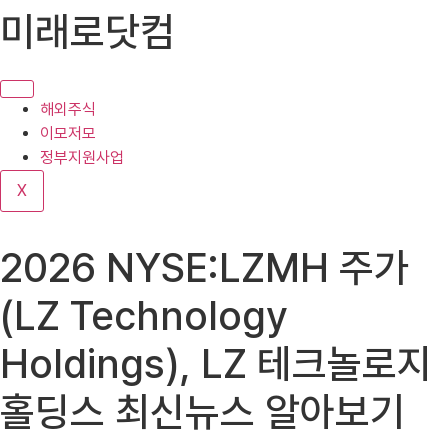
콘
미래로닷컴
텐
츠
로
건
해외주식
너
이모저모
뛰
정부지원사업
기
X
2026 NYSE:LZMH 주가
(LZ Technology
Holdings), LZ 테크놀로지
홀딩스 최신뉴스 알아보기