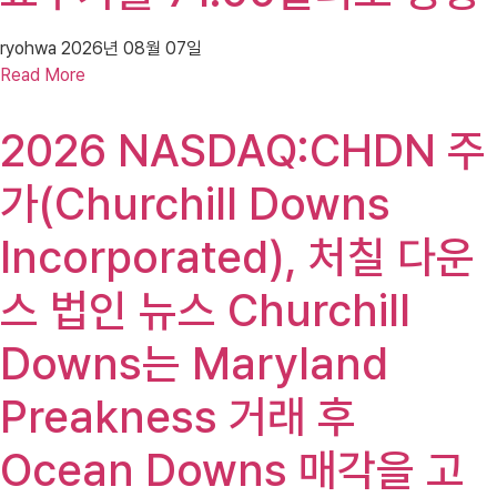
ryohwa
2026년 08월 07일
Read More
2026 NASDAQ:CHDN 주
가(Churchill Downs
Incorporated), 처칠 다운
스 법인 뉴스 Churchill
Downs는 Maryland
Preakness 거래 후
Ocean Downs 매각을 고