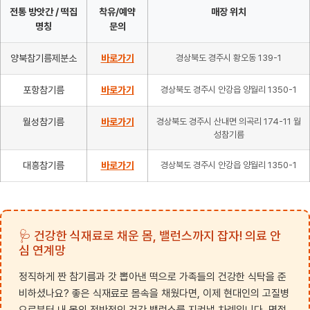
전통 방앗간 / 떡집
착유/예약
매장 위치
명칭
문의
양북참기름제분소
바로가기
경상북도 경주시 황오동 139-1
포항참기름
바로가기
경상북도 경주시 안강읍 양월리 1350-1
월성참기름
바로가기
경상북도 경주시 산내면 의곡리 174-11 월
성참기름
대흥참기름
바로가기
경상북도 경주시 안강읍 양월리 1350-1
🩺 건강한 식재료로 채운 몸, 밸런스까지 잡자! 의료 안
심 연계망
정직하게 짠 참기름과 갓 뽑아낸 떡으로 가족들의 건강한 식탁을 준
비하셨나요? 좋은 식재료로 몸속을 채웠다면, 이제 현대인의 고질병
으로부터 내 몸의 전반적인 건강 밸런스를 지켜낼 차례입니다. 명절