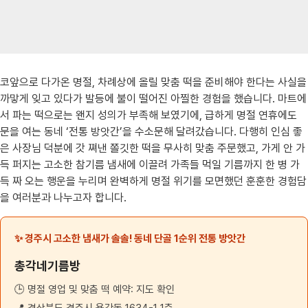
코앞으로 다가온 명절, 차례상에 올릴 맞춤 떡을 준비해야 한다는 사실을
까맣게 잊고 있다가 발등에 불이 떨어진 아찔한 경험을 했습니다. 마트에
서 파는 떡으로는 왠지 성의가 부족해 보였기에, 급하게 명절 연휴에도
문을 여는 동네 ‘전통 방앗간’을 수소문해 달려갔습니다. 다행히 인심 좋
은 사장님 덕분에 갓 쪄낸 쫄깃한 떡을 무사히 맞춤 주문했고, 가게 안 가
득 퍼지는 고소한 참기름 냄새에 이끌려 가족들 먹일 기름까지 한 병 가
득 짜 오는 행운을 누리며 완벽하게 명절 위기를 모면했던 훈훈한 경험담
을 여러분과 나누고자 합니다.
✨ 경주시 고소한 냄새가 솔솔! 동네 단골 1순위 전통 방앗간
총각네기름방
🕒 명절 영업 및 맞춤 떡 예약: 지도 확인
📍 경상북도 경주시 용강동 1634-1 1층