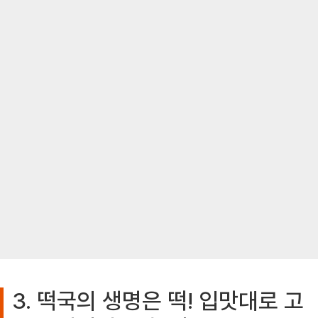
3. 떡국의 생명은 떡! 입맛대로 고