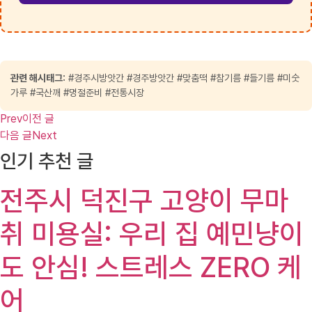
관련 해시태그:
#경주시방앗간 #경주방앗간 #맞춤떡 #참기름 #들기름 #미숫
가루 #국산깨 #명절준비 #전통시장
Prev
이전 글
다음 글
Next
인기 추천 글
전주시 덕진구 고양이 무마
취 미용실: 우리 집 예민냥이
도 안심! 스트레스 ZERO 케
어