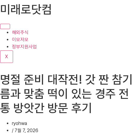
콘
미래로닷컴
텐
츠
로
건
해외주식
너
이모저모
뛰
정부지원사업
기
X
명절 준비 대작전! 갓 짠 참기
름과 맞춤 떡이 있는 경주 전
통 방앗간 방문 후기
ryohwa
/
7월 7, 2026