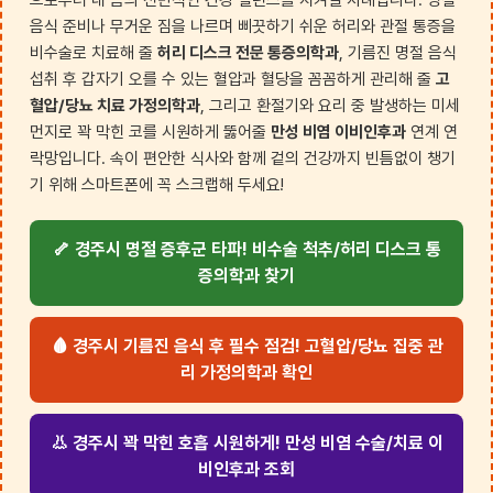
음식 준비나 무거운 짐을 나르며 삐끗하기 쉬운 허리와 관절 통증을
비수술로 치료해 줄
허리 디스크 전문 통증의학과
, 기름진 명절 음식
섭취 후 갑자기 오를 수 있는 혈압과 혈당을 꼼꼼하게 관리해 줄
고
혈압/당뇨 치료 가정의학과
, 그리고 환절기와 요리 중 발생하는 미세
먼지로 꽉 막힌 코를 시원하게 뚫어줄
만성 비염 이비인후과
연계 연
락망입니다. 속이 편안한 식사와 함께 겉의 건강까지 빈틈없이 챙기
기 위해 스마트폰에 꼭 스크랩해 두세요!
🦴 경주시 명절 증후군 타파! 비수술 척추/허리 디스크 통
증의학과 찾기
🩸 경주시 기름진 음식 후 필수 점검! 고혈압/당뇨 집중 관
리 가정의학과 확인
👃 경주시 꽉 막힌 호흡 시원하게! 만성 비염 수술/치료 이
비인후과 조회