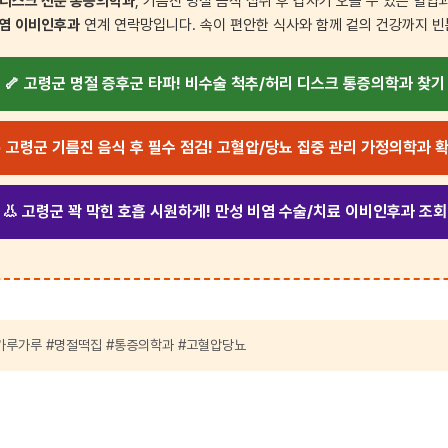
 디스크 전문 통증의학과
, 기름진 명절 음식 섭취 후 갑자기 오를 수 있는 혈
비염 이비인후과
연계 연락망입니다. 속이 편안한 식사와 함께 겉의 건강까지 빈
🦴 고령군 명절 증후군 타파! 비수술 척추/허리 디스크 통증의학과 찾기
 고령군 기름진 음식 후 필수 점검! 고혈압/당뇨 집중 관리 가정의학과 
👃 고령군 꽉 막힌 호흡 시원하게! 만성 비염 수술/치료 이비인후과 조회
가루가루 #명절떡집 #통증의학과 #고혈압당뇨