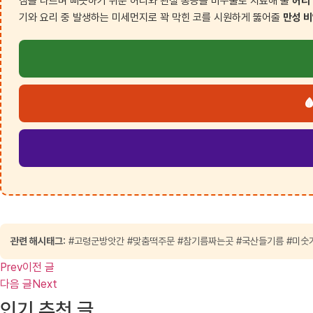
짐을 나르며 삐끗하기 쉬운 허리와 관절 통증을 비수술로 치료해 줄
허리
기와 요리 중 발생하는 미세먼지로 꽉 막힌 코를 시원하게 뚫어줄
만성 

관련 해시태그:
#고령군방앗간 #맞춤떡주문 #참기름짜는곳 #국산들기름 #미숫
Prev
이전 글
다음 글
Next
인기 추천 글