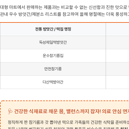
대형 마트에서 판매하는 제품과는 비교할 수 없는 신선함과 진한 맛으로 
관내 우수 방앗간/제분소 리스트를 참고하여 올해 명절에는 더욱 풍성하
전통 방앗간 / 떡집 명칭
득성제일떡방앗간
운수참기름집
만천참기름
다산떡방아간
🩺 건강한 식재료로 채운 몸, 밸런스까지 잡자! 의료 안심 
정직하게 짠 참기름과 갓 뽑아낸 떡으로 가족들의 건강한 식탁을 준비하셨