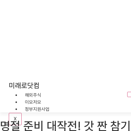
미래로닷컴
콘
텐
해외주식
츠
이모저모
로
정부지원사업
건
X
너
명절 준비 대작전! 갓 짠 참
뛰