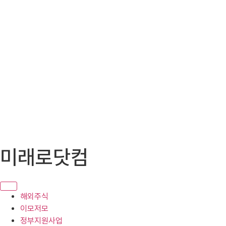
콘
미래로닷컴
텐
츠
로
건
해외주식
너
이모저모
뛰
정부지원사업