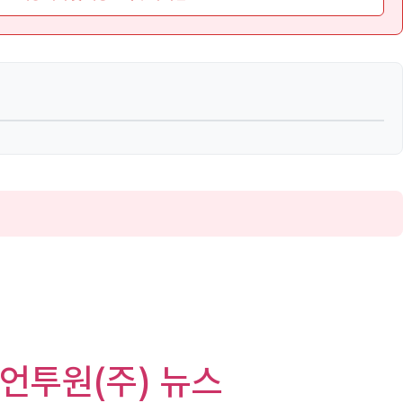
 빌리언투원(주) 뉴스