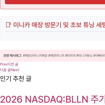
📑 미니카 매장 방문기 및 초보 튜닝 세
관련 해시태그:
#예천군미니카매장 #예천미니카 #타미야 #미니카튜닝 #아빠와아
Prev
이전 글
다음 글
Next
인기 추천 글
2026 NASDAQ:BLLN 주가(