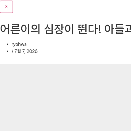
기
X
어른이의 심장이 뛴다! 아들
ryohwa
/
7월 7, 2026