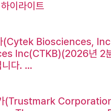
통화 하이라이트
(Cytek Biosciences, 
ences Inc(CTKB)(2026
니다. …
rustmark Corporation),