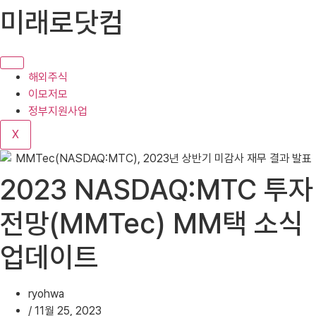
콘
미래로닷컴
텐
츠
로
건
해외주식
너
이모저모
뛰
정부지원사업
기
X
2023 NASDAQ:MTC 투자
전망(MMTec) MM택 소식
업데이트
ryohwa
/
11월 25, 2023